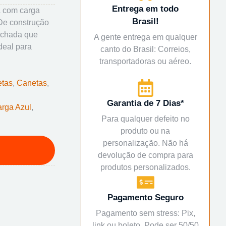
Entrega em todo
a com carga
Brasil!
De construção
achada que
A gente entrega em qualquer
deal para
canto do Brasil: Correios,
transportadoras ou aéreo.
tas
,
Canetas
,
Garantia de 7 Dias*
rga Azul
,
Para qualquer defeito no
produto ou na
personalização. Não há
devolução de compra para
produtos personalizados.
Pagamento Seguro
Pagamento sem stress: Pix,
link ou boleto. Pode ser 50/50