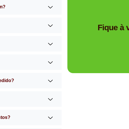
am?
Tem dúvidas se a Mimos 
Fique à
pedido?
ntos?