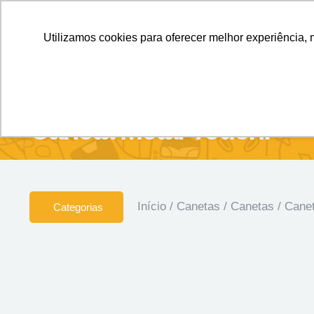
Personalizados sem Limites.
Confira!
Utilizamos cookies para oferecer melhor experiência, 
SOBRE NÓS
Produtos
Brin
Caneta Metal Touch.
Início
/
Canetas
/
Canetas
/ Canet
Categorias