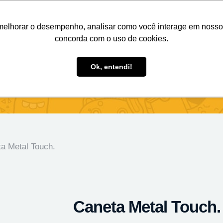
Nosso e-mail
(11) 98808-4038
Entre em contato:
melhorar o desempenho, analisar como você interage em nosso sit
concorda com o uso de cookies.
des Personalizados
Brindes Ecológicos
Blog
Ok, entendi!
a Metal Touch.
Caneta Metal Touch.