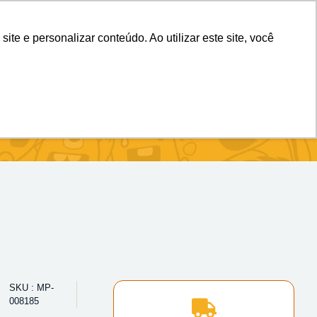
(11) 98983-4515
(11) 99699-3734
e e personalizar conteúdo. Ao utilizar este site, você
SKU : MP-
008185