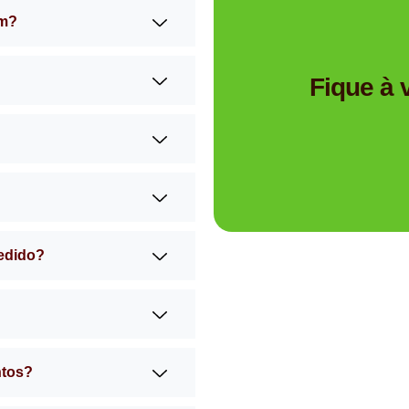
am?
Tem dúvidas se a Mimos 
Fique à
pedido?
ntos?