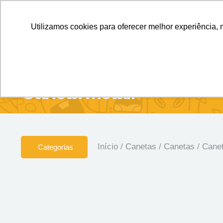
Personalizados sem Limites.
Confira!
Utilizamos cookies para oferecer melhor experiência, 
SOBRE NÓS
Produtos
Brin
Caneta Metal.
Início
/
Canetas
/
Canetas
/ Canet
Categorias