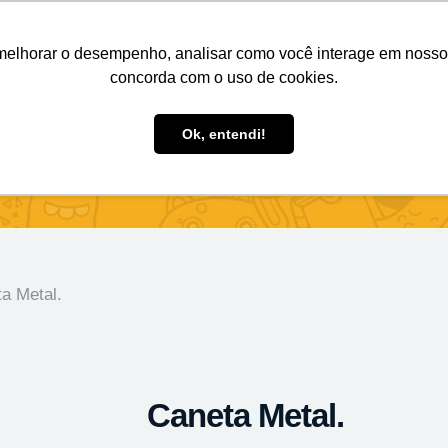
Nosso e-mail
(11) 98808-4038
Entre em contato:
melhorar o desempenho, analisar como você interage em nosso sit
concorda com o uso de cookies.
des Personalizados
Brindes Ecológicos
Blog
Ok, entendi!
a Metal.
Caneta Metal.