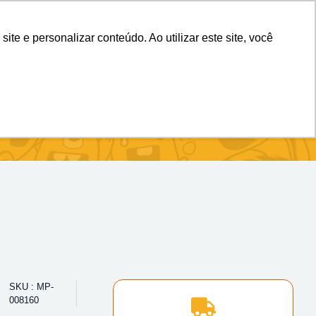
(11) 98983-4515
(11) 99699-3734
e e personalizar conteúdo. Ao utilizar este site, você
SKU : MP-
008160