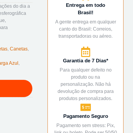
Entrega em todo
ações do dia a
Brasil!
sferográfica
ue,
A gente entrega em qualquer
para
canto do Brasil: Correios,
transportadoras ou aéreo.
tas
,
Canetas
,
Garantia de 7 Dias*
rga Azul
,
Para qualquer defeito no
produto ou na
personalização. Não há
devolução de compra para
produtos personalizados.
Pagamento Seguro
Pagamento sem stress: Pix,
link ou boleto. Pode ser 50/50