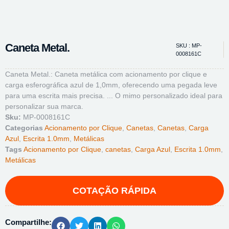
Caneta Metal.
SKU : MP-
0008161C
Caneta Metal.: Caneta metálica com acionamento por clique e
carga esferográfica azul de 1,0mm, oferecendo uma pegada leve
para uma escrita mais precisa. ... O mimo personalizado ideal para
personalizar sua marca.
Sku:
MP-0008161C
Categorias
Acionamento por Clique
,
Canetas
,
Canetas
,
Carga
Azul
,
Escrita 1.0mm
,
Metálicas
Tags
Acionamento por Clique
,
canetas
,
Carga Azul
,
Escrita 1.0mm
,
Metálicas
Compartilhe: