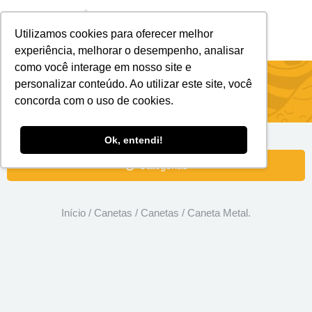
Utilizamos cookies para oferecer melhor
Brindes Personalizados
Brindes Ecológicos
experiência, melhorar o desempenho, analisar
como você interage em nosso site e
Caneta Metal.
personalizar conteúdo. Ao utilizar este site, você
concorda com o uso de cookies.
Ok, entendi!
Categorias
Início
/
Canetas
/
Canetas
/ Caneta Metal.