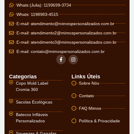
Whats (Julia): 1199699-3734
Whats: 1198983-4515
E-mail:
atendimento@mimospersonalizados.com.br
E-mail:
atendimento2@mimospersonalizados.com.br
E-mail:
atendimento3@mimospersonalizados.com.br
E-mail:
contato@mimospersonalizados.com.br
Categorias
Links Úteis
Copo Mold Label
Sobre Nós
Cromia 360
Contato
Sacolas Ecológicas
FAQ Mimos
Batecos Infláveis
Personalizados
Política & Privacidade
Squeezes & Garrafas