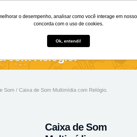
Nosso e-mail
(11) 98808-4038
Entre em contato:
melhorar o desempenho, analisar como você interage em nosso sit
concorda com o uso de cookies.
des Personalizados
Brindes Ecológicos
Blog
Ok, entendi!
a com Relógio.
de Som
/ Caixa de Som Multimídia com Relógio.
Caixa de Som