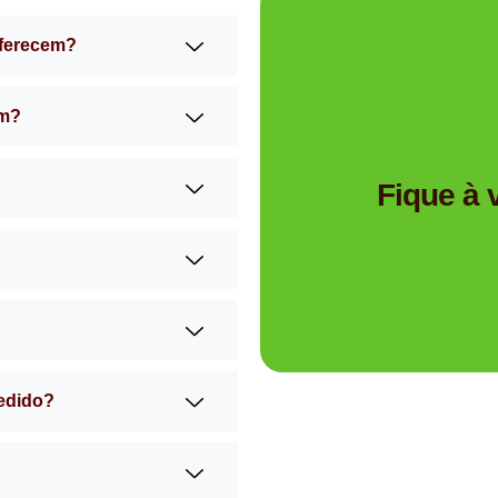
oferecem?
am?
Tem dúvidas se a Mimos 
Fique à
pedido?