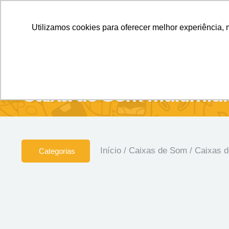
Personalizados sem Limites.
Confira!
Utilizamos cookies para oferecer melhor experiência, 
SOBRE NÓS
Produtos
Brin
Caixa de Som Multimídi
Início
/
Caixas de Som
/
Caixas 
Categorias