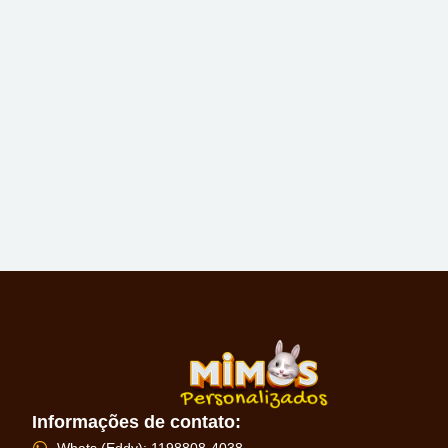
Informações de contato:
Whats (Eddy): 1198808-4038