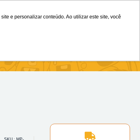
(11) 98983-4515
(11) 99699-3734
e e personalizar conteúdo. Ao utilizar este site, você
SKU : MP-