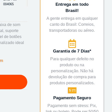
Entrega em todo
004065
Brasil!
A gente entrega em qualquer
canto do Brasil: Correios,
aixa de som
transportadoras ou aéreo.
al, suporte
nel de botões
nalizado ideal
Garantia de 7 Dias*
Para qualquer defeito no
om
produto ou na
personalização. Não há
devolução de compra para
produtos personalizados.
Pagamento Seguro
Pagamento sem stress: Pix,
link ou boleto. Pode ser 50/50