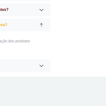
ntos?
esa?
ação dos produtos