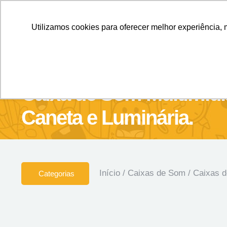
Personalizados sem Limites.
Confira!
Utilizamos cookies para oferecer melhor experiência, 
SOBRE NÓS
Produtos
Brin
Caixa de Som Multimídi
Caneta e Luminária.
Início
/
Caixas de Som
/
Caixas 
Categorias