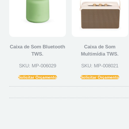
Caixa de Som Bluetooth
Caixa de Som
TWS.
Multimídia TWS.
SKU: MP-006029
SKU: MP-008021
Solicitar Orçamento
Solicitar Orçamento