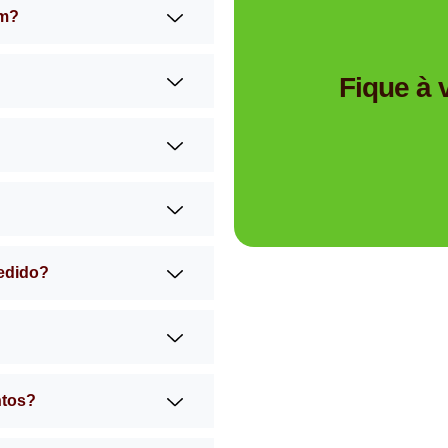
am?
Tem dúvidas se a Mimos 
Fique à
pedido?
ntos?