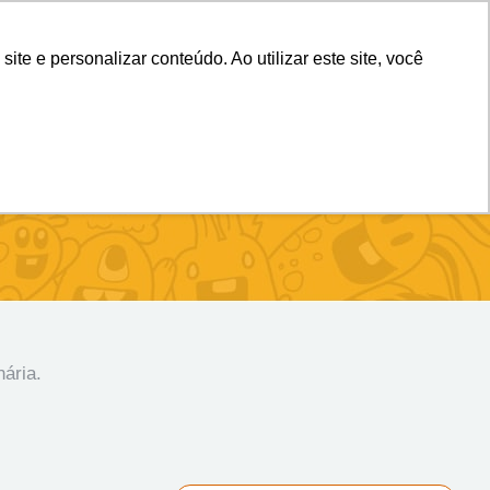
(11) 98983-4515
(11) 99699-3734
e e personalizar conteúdo. Ao utilizar este site, você
ária.