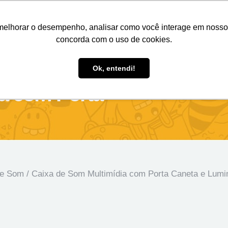
Nosso e-mail
(11) 98808-4038
Entre em contato:
melhorar o desempenho, analisar como você interage em nosso sit
concorda com o uso de cookies.
des Personalizados
Brindes Ecológicos
Blog
Ok, entendi!
a com Porta
de Som
/ Caixa de Som Multimídia com Porta Caneta e Lumin