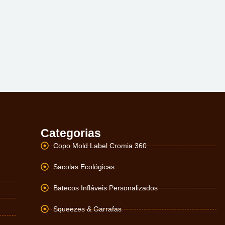
Categorias
Copo Mold Label Cromia 360
Sacolas Ecológicas
Batecos Infláveis Personalizados
Squeezes & Garrafas