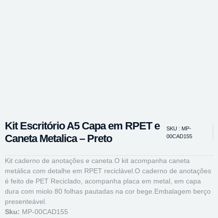
Kit Escritório A5 Capa em RPET e
SKU : MP-
Caneta Metalica – Preto
00CAD155
Kit caderno de anotações e caneta.O kit acompanha caneta
metálica com detalhe em RPET reciclável.O caderno de anotações
é feito de PET Reciclado, acompanha placa em metal, em capa
dura com miolo 80 folhas pautadas na cor bege.Embalagem berço
presenteável.
Sku:
MP-00CAD155