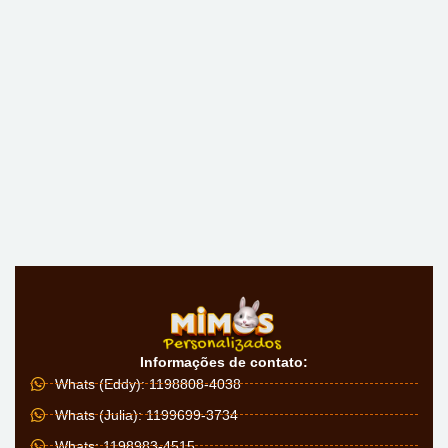
Informações de contato:
Whats (Eddy): 1198808-4038
Whats (Julia): 1199699-3734
Whats: 1198983-4515