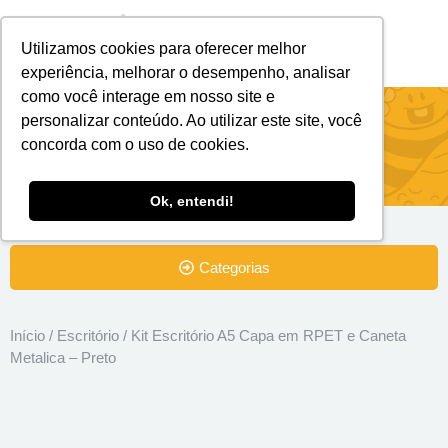
Utilizamos cookies para oferecer melhor
Brindes Personalizados
Brindes Ecológicos
experiência, melhorar o desempenho, analisar
como você interage em nosso site e
Kit Escritório A5 Capa em RPET e
personalizar conteúdo. Ao utilizar este site, você
concorda com o uso de cookies.
Caneta Metalica – Preto
Ok, entendi!
Categorias
Início
/
Escritório
/ Kit Escritório A5 Capa em RPET e Caneta
Metalica – Preto