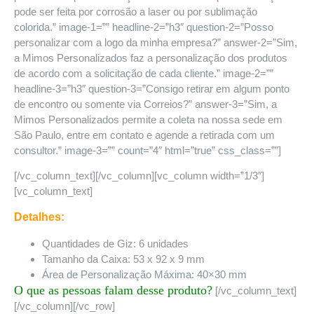
pode ser feita por corrosão a laser ou por sublimação
colorida.” image-1=”” headline-2=”h3″ question-2=”Posso
personalizar com a logo da minha empresa?” answer-2=”Sim,
a Mimos Personalizados faz a personalização dos produtos
de acordo com a solicitação de cada cliente.” image-2=””
headline-3=”h3″ question-3=”Consigo retirar em algum ponto
de encontro ou somente via Correios?” answer-3=”Sim, a
Mimos Personalizados permite a coleta na nossa sede em
São Paulo, entre em contato e agende a retirada com um
consultor.” image-3=”” count=”4″ html=”true” css_class=””]
[/vc_column_text][/vc_column][vc_column width=”1/3″]
[vc_column_text]
Detalhes:
Quantidades de Giz: 6 unidades
Tamanho da Caixa: 53 x 92 x 9 mm
Área de Personalização Máxima: 40×30 mm
O que as pessoas falam desse produto?
[/vc_column_text]
[/vc_column][/vc_row]