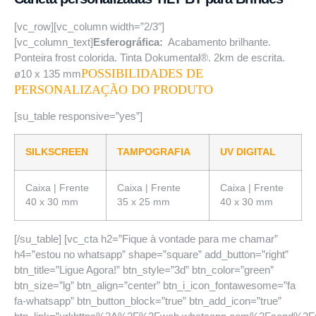
[vc_row][vc_column width=”2/3″]
[vc_column_text]
Esferográfica:
Acabamento brilhante.
Ponteira frost colorida. Tinta Dokumental®. 2km de escrita.
POSSIBILIDADES DE
ø10 x 135 mm
PERSONALIZAÇÃO DO PRODUTO
[su_table responsive=”yes”]
SILKSCREEN
TAMPOGRAFIA
UV DIGITAL
Caixa | Frente
Caixa | Frente
Caixa | Frente
40 x 30 mm
35 x 25 mm
40 x 30 mm
[/su_table] [vc_cta h2=”Fique à vontade para me chamar”
h4=”estou no whatsapp” shape=”square” add_button=”right”
btn_title=”Ligue Agora!” btn_style=”3d” btn_color=”green”
btn_size=”lg” btn_align=”center” btn_i_icon_fontawesome=”fa
fa-whatsapp” btn_button_block=”true” btn_add_icon=”true”