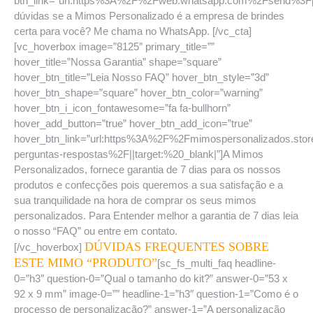
btn_link=”url:https%3A%2F%2Fweb.whatsapp.com%2Fsend%
dúvidas se a Mimos Personalizado é a empresa de brindes
certa para você? Me chama no WhatsApp. [/vc_cta]
[vc_hoverbox image=”8125″ primary_title=””
hover_title=”Nossa Garantia” shape=”square”
hover_btn_title=”Leia Nosso FAQ” hover_btn_style=”3d”
hover_btn_shape=”square” hover_btn_color=”warning”
hover_btn_i_icon_fontawesome=”fa fa-bullhorn”
hover_add_button=”true” hover_btn_add_icon=”true”
hover_btn_link=”url:https%3A%2F%2Fmimospersonalizados.sto
perguntas-respostas%2F||target:%20_blank|”]A Mimos
Personalizados, fornece garantia de 7 dias para os nossos
produtos e confecções pois queremos a sua satisfação e a
sua tranquilidade na hora de comprar os seus mimos
personalizados. Para Entender melhor a garantia de 7 dias leia
o nosso “FAQ” ou entre em contato.
DÚVIDAS FREQUENTES SOBRE
[/vc_hoverbox]
ESTE MIMO “PRODUTO”
[sc_fs_multi_faq headline-
0=”h3″ question-0=”Qual o tamanho do kit?” answer-0=”53 x
92 x 9 mm” image-0=”” headline-1=”h3″ question-1=”Como é o
processo de personalização?” answer-1=”A personalização