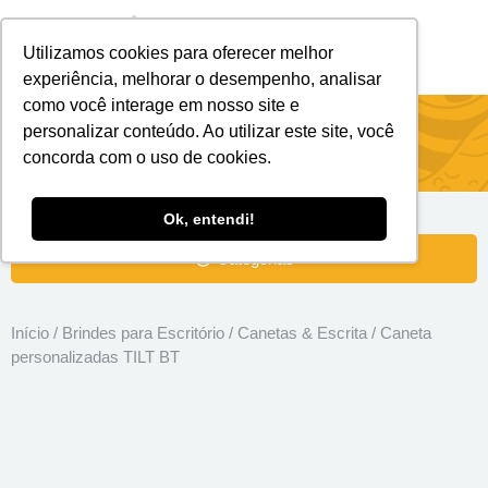
Utilizamos cookies para oferecer melhor
Brindes Personalizados
Brindes Ecológicos
experiência, melhorar o desempenho, analisar
como você interage em nosso site e
Caneta personalizadas TILT BT
personalizar conteúdo. Ao utilizar este site, você
concorda com o uso de cookies.
Ok, entendi!
Categorias
Início
/
Brindes para Escritório
/
Canetas & Escrita
/ Caneta
personalizadas TILT BT