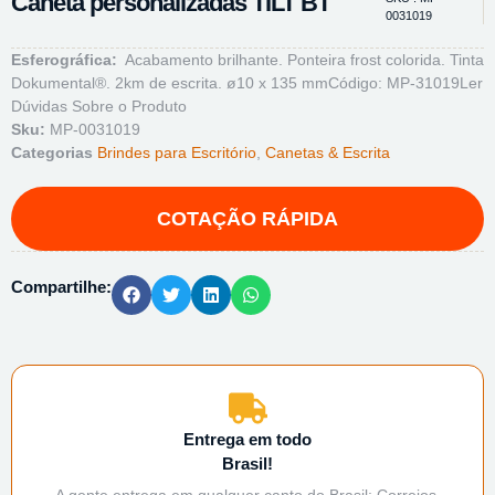
Caneta personalizadas TILT BT
0031019
Esferográfica:
Acabamento brilhante. Ponteira frost colorida. Tinta
Dokumental®. 2km de escrita. ø10 x 135 mmCódigo: MP-31019
Ler
Dúvidas Sobre o Produto
Sku:
MP-0031019
Categorias
Brindes para Escritório
,
Canetas & Escrita
Compartilhe:
Entrega em todo
Brasil!
A gente entrega em qualquer canto do Brasil: Correios,