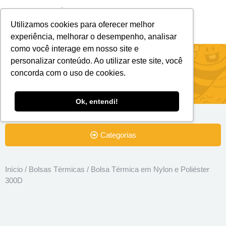
Utilizamos cookies para oferecer melhor
Brindes Personalizados
Brindes Ecológicos
experiência, melhorar o desempenho, analisar
como você interage em nosso site e
Bolsa Térmica em Nylon e Poliéster
personalizar conteúdo. Ao utilizar este site, você
concorda com o uso de cookies.
300D
Ok, entendi!
Categorias
Início
/
Bolsas Térmicas
/ Bolsa Térmica em Nylon e Poliéster
300D