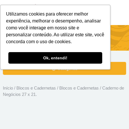
Utilizamos cookies para oferecer melhor
Brindes Personalizados
Brindes Ecológicos
experiência, melhorar o desempenho, analisar
como você interage em nosso site e
Caderno de Negócios 27 x 21.
personalizar conteúdo. Ao utilizar este site, você
concorda com o uso de cookies.
Ok, entendi!
Categorias
Início
/
Blocos e Cadernetas
/
Blocos e Cadernetas
/ Caderno de
Negócios 27 x 21.