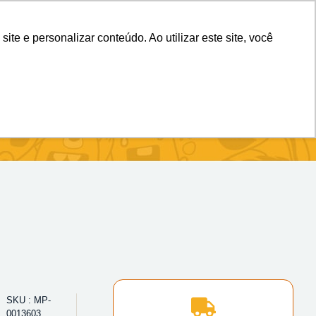
(11) 98983-4515
(11) 99699-3734
e e personalizar conteúdo. Ao utilizar este site, você
SKU : MP-
0013603