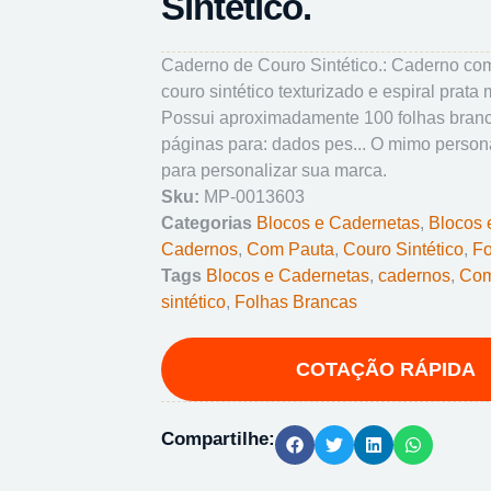
Sintético.
Caderno de Couro Sintético.: Caderno co
couro sintético texturizado e espiral prata 
Possui aproximadamente 100 folhas bran
páginas para: dados pes... O mimo person
para personalizar sua marca.
Sku:
MP-0013603
Categorias
Blocos e Cadernetas
,
Blocos 
Cadernos
,
Com Pauta
,
Couro Sintético
,
Fo
Tags
Blocos e Cadernetas
,
cadernos
,
Com
sintético
,
Folhas Brancas
Compartilhe: