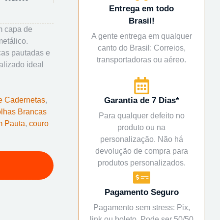
Entrega em todo
Brasil!
m capa de
A gente entrega em qualquer
metálico.
canto do Brasil: Correios,
cas pautadas e
transportadoras ou aéreo.
alizado ideal
e Cadernetas
,
Garantia de 7 Dias*
lhas Brancas
Para qualquer defeito no
 Pauta
,
couro
produto ou na
personalização. Não há
devolução de compra para
produtos personalizados.
Pagamento Seguro
Pagamento sem stress: Pix,
link ou boleto. Pode ser 50/50