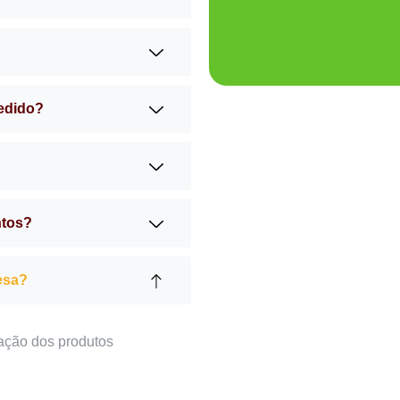
pedido?
ntos?
esa?
ação dos produtos