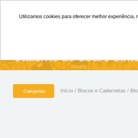
Personalizados sem Limites.
Confira!
Utilizamos cookies para oferecer melhor experiência, 
SOBRE NÓS
Produtos
Brin
Caderno de Couro Sinté
Início
/
Blocos e Cadernetas
/
Blo
Categorias