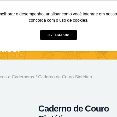
Nosso e-mail
(11) 98808-4038
Entre em contato:
melhorar o desempenho, analisar como você interage em nosso sit
concorda com o uso de cookies.
des Personalizados
Brindes Ecológicos
Blog
Ok, entendi!
tico.
cos e Cadernetas
/ Caderno de Couro Sintético.
Caderno de Couro