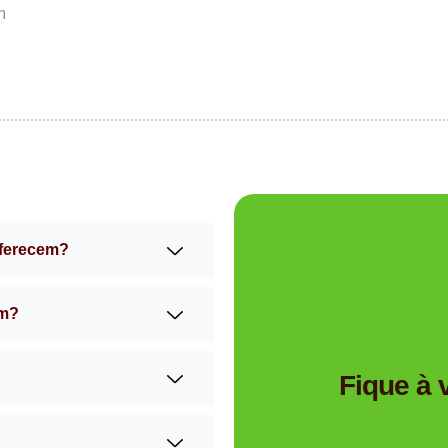
m
oferecem?
am?
Tem dúvidas se a Mimos 
Fique à