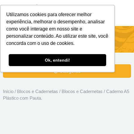
Utilizamos cookies para oferecer melhor
Brindes Personalizados
Brindes Ecológicos
experiência, melhorar o desempenho, analisar
como você interage em nosso site e
Caderno A5 Plástico com Pauta.
personalizar conteúdo. Ao utilizar este site, você
concorda com o uso de cookies.
Ok, entendi!
Categorias
Início
/
Blocos e Cadernetas
/
Blocos e Cadernetas
/ Caderno A5
Plástico com Pauta.