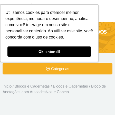
Utilizamos cookies para oferecer melhor
Brindes Personalizados
Brindes Ecológicos
experiência, melhorar o desempenho, analisar
como você interage em nosso site e
Bloco de Anotações com Autoadesivos
personalizar conteúdo. Ao utilizar este site, você
concorda com o uso de cookies.
e Caneta.
Ok, entendi!
Categorias
Início
/
Blocos e Cadernetas
/
Blocos e Cadernetas
/ Bloco de
Anotações com Autoadesivos e Caneta.