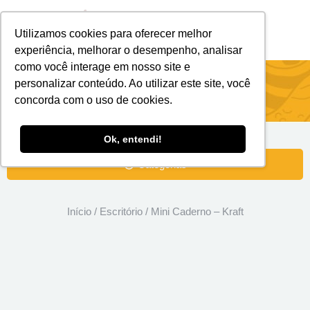
Utilizamos cookies para oferecer melhor
Brindes Personalizados
Brindes Ecológicos
experiência, melhorar o desempenho, analisar
como você interage em nosso site e
Mini Caderno – Kraft
personalizar conteúdo. Ao utilizar este site, você
concorda com o uso de cookies.
Ok, entendi!
Categorias
Início
/
Escritório
/ Mini Caderno – Kraft