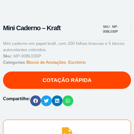
Mini Caderno – Kraft
SKU : MP-
00BL030P
Mini caderno em papel kraft, com 200 folhas brancas e 5 blocos
autocolantes coloridos.
Sku:
MP-00BL030P
Categorias
Blocos de Anotações
,
Escritório
Compartilhe: