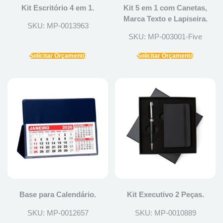
Kit Escritório 4 em 1.
Kit 5 em 1 com Canetas,
Marca Texto e Lapiseira.
SKU: MP-0013963
SKU: MP-003001-Five
Solicitar Orçamento
Solicitar Orçamento
Base para Calendário.
Kit Executivo 2 Peças.
SKU: MP-0012657
SKU: MP-0010889