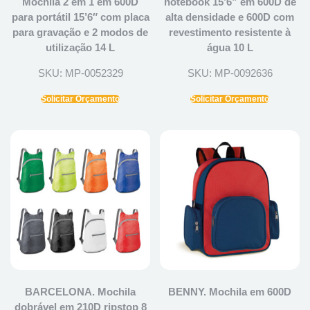
Mochila 2 em 1 em 600D
notebook 15’6” em 600D de
para portátil 15’6″ com placa
alta densidade e 600D com
para gravação e 2 modos de
revestimento resistente à
utilização 14 L
água 10 L
SKU: MP-0052329
SKU: MP-0092636
Solicitar Orçamento
Solicitar Orçamento
BARCELONA. Mochila
BENNY. Mochila em 600D
dobrável em 210D ripstop 8