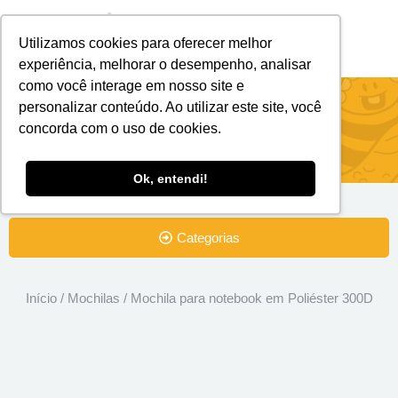
Utilizamos cookies para oferecer melhor
Brindes Personalizados
Brindes Ecológicos
experiência, melhorar o desempenho, analisar
como você interage em nosso site e
Mochila para notebook em Poliéster
personalizar conteúdo. Ao utilizar este site, você
concorda com o uso de cookies.
300D
Ok, entendi!
Categorias
Início
/
Mochilas
/ Mochila para notebook em Poliéster 300D