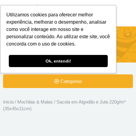
Utilizamos cookies para oferecer melhor
Brindes Personalizados
Brindes Ecológicos
experiência, melhorar o desempenho, analisar
como você interage em nosso site e
Sacola em Algodão e Juta 220g/m²
personalizar conteúdo. Ao utilizar este site, você
concorda com o uso de cookies.
(35x45x11cm)
Ok, entendi!
Categorias
Início
/
Mochilas & Malas
/ Sacola em Algodão e Juta 220g/m²
(35x45x11cm)