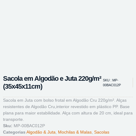
Sacola em Algodão e Juta 220g/m²
SKU : MP-
(35x45x11cm)
00BAC012P
Sacola em Juta com bolso frotal em Algodão Cru 220g/m². Alças
resistentes de Algodão Cru,interior revestido em plástico PP. Base
plana para maior estabilidade. Alça com altura de 20 cm, ideal para
transporte.
Sku:
MP-00BAC012P
Categorias
Algodão & Juta
,
Mochilas & Malas
,
Sacolas