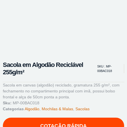
Sacola em Algodão Reciclável
SKU : MP-
255g/m²
00BAC018
Sacola em canvas (algodão) reciclado, gramatura 255 g/m², com
fechamento no compartimento principal com imã, possui bolso
frontal e alça de 50cm ponta a ponta.
Sku:
MP-00BAC018
Categorias
Algodão
,
Mochilas & Malas
,
Sacolas