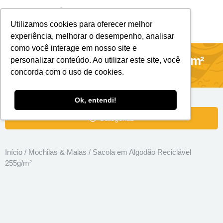
Utilizamos cookies para oferecer melhor
Brindes Personalizados
Brindes Ecológicos
experiência, melhorar o desempenho, analisar
como você interage em nosso site e
Sacola em Algodão Reciclável 255g/m²
personalizar conteúdo. Ao utilizar este site, você
concorda com o uso de cookies.
Ok, entendi!
Categorias
Início
/
Mochilas & Malas
/ Sacola em Algodão Reciclável
255g/m²