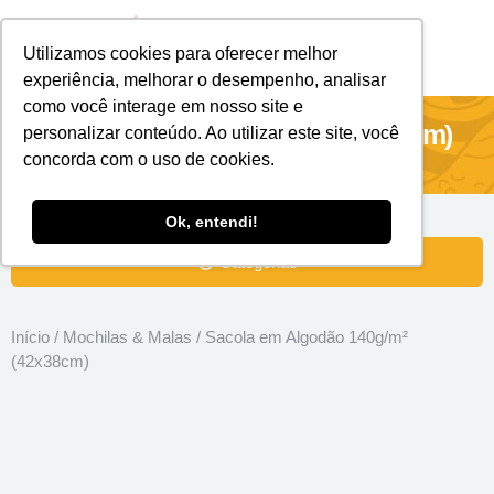
Utilizamos cookies para oferecer melhor
Brindes Personalizados
Brindes Ecológicos
experiência, melhorar o desempenho, analisar
como você interage em nosso site e
Sacola em Algodão 140g/m² (42x38cm)
personalizar conteúdo. Ao utilizar este site, você
concorda com o uso de cookies.
Ok, entendi!
Categorias
Início
/
Mochilas & Malas
/ Sacola em Algodão 140g/m²
(42x38cm)