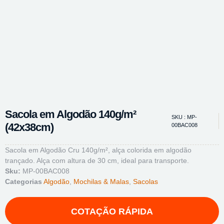
Sacola em Algodão 140g/m²
SKU : MP-
(42x38cm)
00BAC008
Sacola em Algodão Cru 140g/m², alça colorida em algodão
trançado. Alça com altura de 30 cm, ideal para transporte.
Sku:
MP-00BAC008
Categorias
Algodão
,
Mochilas & Malas
,
Sacolas