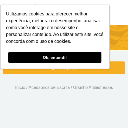
Utilizamos cookies para oferecer melhor
Brindes Personalizados
Brindes Ecológicos
experiência, melhorar o desempenho, analisar
como você interage em nosso site e
Ursinho Antiestresse.
personalizar conteúdo. Ao utilizar este site, você
concorda com o uso de cookies.
Ok, entendi!
Categorias
Início
/
Acessórios de Escrita
/ Ursinho Antiestresse.