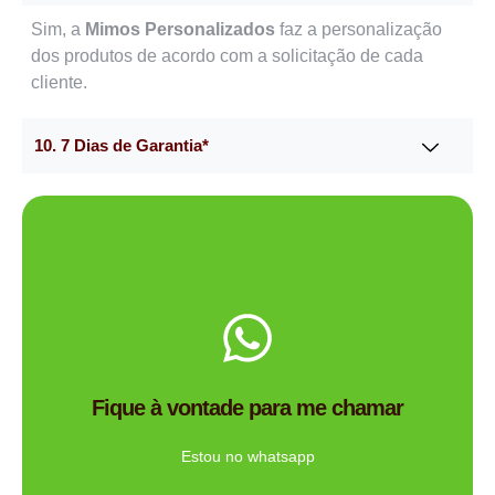
Sim, a
Mimos Personalizados
faz a personalização
dos produtos de acordo com a solicitação de cada
cliente.
10. 7 Dias de Garantia*
Me chama no WhatsApp.
de brindes certa para você?
Fique à vontade para me chamar
Tem dúvidas se a Mimos Personalizado é a empresa
Ligue Agora!
Estou no whatsapp