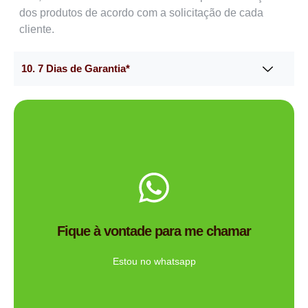
dos produtos de acordo com a solicitação de cada
cliente.
10. 7 Dias de Garantia*
Me chama no WhatsApp.
de brindes certa para você?
Fique à vontade para me chamar
Tem dúvidas se a Mimos Personalizado é a empresa
Ligue Agora!
Estou no whatsapp