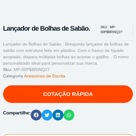
Lançador de Bolhas de Sabão.
SKU : MP-
00P$BRINQ27
Lançador de Bolhas de Sabão.: Brinquedo lançador de bolhas de
sabão com estrutura feita em plástico. Com o frasco de líquido
acoplado, dispara múltiplas bolhas ao acionar o gatilho... O mimo
personalizado ideal para personalizar sua marca.
Sku:
MP-00P$BRINQ27
Categoria
Acessórios de Escrita
Compartilhe: