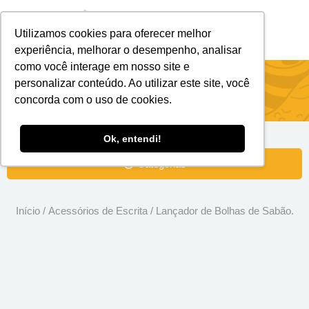
Utilizamos cookies para oferecer melhor
Brindes Personalizados
Brindes Ecológicos
experiência, melhorar o desempenho, analisar
como você interage em nosso site e
Lançador de Bolhas de Sabão.
personalizar conteúdo. Ao utilizar este site, você
concorda com o uso de cookies.
Ok, entendi!
Categorias
Início
/
Acessórios de Escrita
/ Lançador de Bolhas de Sabão.