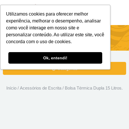
Utilizamos cookies para oferecer melhor
Brindes Personalizados
Brindes Ecológicos
experiência, melhorar o desempenho, analisar
como você interage em nosso site e
Bolsa Térmica Dupla 15 Litros.
personalizar conteúdo. Ao utilizar este site, você
concorda com o uso de cookies.
Ok, entendi!
Categorias
Início
/
Acessórios de Escrita
/ Bolsa Térmica Dupla 15 Litros.