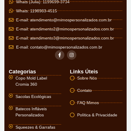
Whats (Julia): 1199699-3734
Whats: 1198983-4515
E-mail:
atendimento@mimospersonalizados.com.br
E-mail:
atendimento2@mimospersonalizados.com.br
E-mail:
atendimento3@mimospersonalizados.com.br
E-mail:
contato@mimospersonalizados.com.br
Categorias
Links Úteis
Copo Mold Label
Sobre Nós
Cromia 360
Contato
Sacolas Ecológicas
FAQ Mimos
Batecos Infláveis
Personalizados
Política & Privacidade
Squeezes & Garrafas