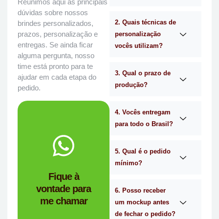
Reunimos aqui as principais
dúvidas sobre nossos
2. Quais técnicas de
brindes personalizados,
prazos, personalização e
personalização
entregas. Se ainda ficar
vocês utilizam?
alguma pergunta, nosso
time está pronto para te
3. Qual o prazo de
ajudar em cada etapa do
produção?
pedido.
4. Vocês entregam
para todo o Brasil?
WhatsApp.
no
Me chama
5. Qual é o pedido
mínimo?
você?
Fique à
brindes certa para
vontade para
empresa de
6. Posso receber
me chamar
Personalizado é a
um mockup antes
Mimos
de fechar o pedido?