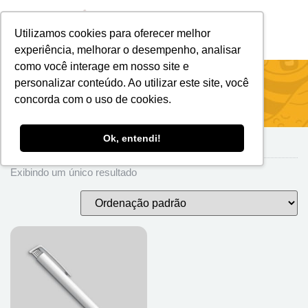
Utilizamos cookies para oferecer melhor
Brindes Personalizados
Brindes Ecológicos
experiência, melhorar o desempenho, analisar
como você interage em nosso site e
Início
/
Brindes Para Escritório
/
Canetas &
personalizar conteúdo. Ao utilizar este site, você
Escrita
/ Caneta Plástica
concorda com o uso de cookies.
Ok, entendi!
Caneta Plástica
Exibindo um único resultado