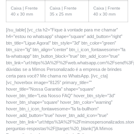
Caixa | Frente
Caixa | Frente
Caixa | Frente
40 x 30 mm
35 x 25 mm
40 x 30 mm
[/su_table] [vc_cta h2=”Fique à vontade para me chamar”
h4=”estou no whatsapp” shape=”square” add_button=”right”
btn_title=”Ligue Agora!” btn_style=”3d” btn_color=”green”
btn_size=”lg” btn_align=”center” btn_i_icon_fontawesome=”fa
fa-whatsapp” btn_button_block=”true” btn_add_icon=”true”
btn_link=”url:https%3A%2F%2Fweb.whatsapp.com%2Fsend%
dúvidas se a Mimos Personalizado é a empresa de brindes
certa para você? Me chama no WhatsApp. [/vc_cta]
[vc_hoverbox image=”8125″ primary_title=””
hover_title=”Nossa Garantia” shape=”square”
hover_btn_title=”Leia Nosso FAQ” hover_btn_style=”3d”
hover_btn_shape=”square” hover_btn_color=”warning”
hover_btn_i_icon_fontawesome=”fa fa-bullhorn”
hover_add_button=”true” hover_btn_add_icon=”true”
hover_btn_link=”url:https%3A%2F%2Fmimospersonalizados.sto
perguntas-respostas%2F||target:%20_blank|”]A Mimos