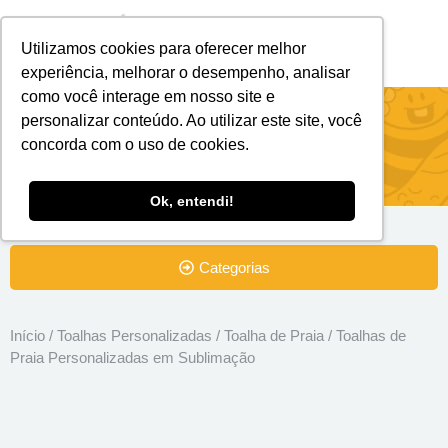
Utilizamos cookies para oferecer melhor
Brindes Personalizados
Brindes Ecológicos
experiência, melhorar o desempenho, analisar
como você interage em nosso site e
Toalhas de Praia Personalizadas em
personalizar conteúdo. Ao utilizar este site, você
concorda com o uso de cookies.
Sublimação
Ok, entendi!
Categorias
Início
/
Toalhas Personalizadas
/
Toalha de Praia
/ Toalhas de
Praia Personalizadas em Sublimação