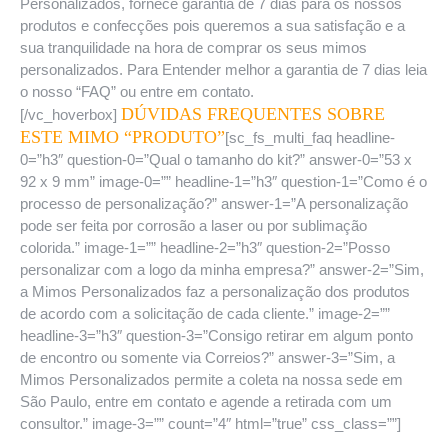
Personalizados, fornece garantia de 7 dias para os nossos
produtos e confecções pois queremos a sua satisfação e a
sua tranquilidade na hora de comprar os seus mimos
personalizados. Para Entender melhor a garantia de 7 dias leia
o nosso “FAQ” ou entre em contato.
DÚVIDAS FREQUENTES SOBRE
[/vc_hoverbox]
ESTE MIMO “PRODUTO”
[sc_fs_multi_faq headline-
0=”h3″ question-0=”Qual o tamanho do kit?” answer-0=”53 x
92 x 9 mm” image-0=”” headline-1=”h3″ question-1=”Como é o
processo de personalização?” answer-1=”A personalização
pode ser feita por corrosão a laser ou por sublimação
colorida.” image-1=”” headline-2=”h3″ question-2=”Posso
personalizar com a logo da minha empresa?” answer-2=”Sim,
a Mimos Personalizados faz a personalização dos produtos
de acordo com a solicitação de cada cliente.” image-2=””
headline-3=”h3″ question-3=”Consigo retirar em algum ponto
de encontro ou somente via Correios?” answer-3=”Sim, a
Mimos Personalizados permite a coleta na nossa sede em
São Paulo, entre em contato e agende a retirada com um
consultor.” image-3=”” count=”4″ html=”true” css_class=””]