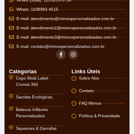
Whats (Julia): 1199699-3734
Whats: 1198983-4515
E-mail:
atendimento@mimospersonalizados.com.br
E-mail:
atendimento2@mimospersonalizados.com.br
E-mail:
atendimento3@mimospersonalizados.com.br
E-mail:
contato@mimospersonalizados.com.br
Categorias
Links Úteis
Copo Mold Label
Sobre Nós
Cromia 360
Contato
Sacolas Ecológicas
FAQ Mimos
Batecos Infláveis
Personalizados
Política & Privacidade
Squeezes & Garrafas