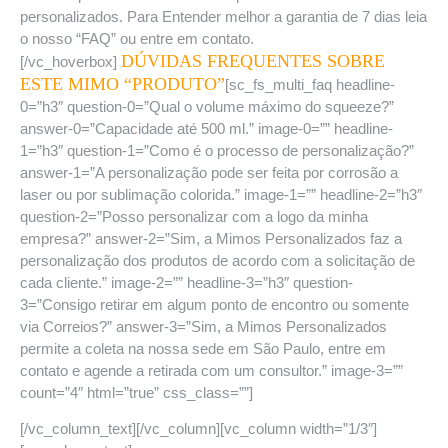
personalizados. Para Entender melhor a garantia de 7 dias leia
o nosso “FAQ” ou entre em contato.
DÚVIDAS FREQUENTES SOBRE
[/vc_hoverbox]
ESTE MIMO “PRODUTO”
[sc_fs_multi_faq headline-
0=”h3″ question-0=”Qual o volume máximo do squeeze?”
answer-0=”Capacidade até 500 ml.” image-0=”” headline-
1=”h3″ question-1=”Como é o processo de personalização?”
answer-1=”A personalização pode ser feita por corrosão a
laser ou por sublimação colorida.” image-1=”” headline-2=”h3″
question-2=”Posso personalizar com a logo da minha
empresa?” answer-2=”Sim, a Mimos Personalizados faz a
personalização dos produtos de acordo com a solicitação de
cada cliente.” image-2=”” headline-3=”h3″ question-
3=”Consigo retirar em algum ponto de encontro ou somente
via Correios?” answer-3=”Sim, a Mimos Personalizados
permite a coleta na nossa sede em São Paulo, entre em
contato e agende a retirada com um consultor.” image-3=””
count=”4″ html=”true” css_class=””]
[/vc_column_text][/vc_column][vc_column width=”1/3″]