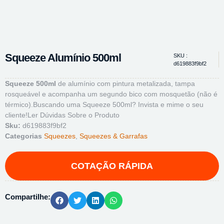
Squeeze Alumínio 500ml
SKU :
d619883f9bf2
Squeeze 500ml
de alumínio com pintura metalizada, tampa
rosqueável e acompanha um segundo bico com mosquetão (não é
térmico).Buscando uma Squeeze 500ml? Invista e mime o seu
cliente!
Ler Dúvidas Sobre o Produto
Sku:
d619883f9bf2
Categorias
Squeezes
,
Squeezes & Garrafas
Compartilhe: