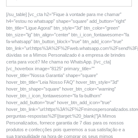
[/su_table] [vc_cta h2=”Fique à vontade para me chamar”
h4=”estou no whatsapp” shape=”square” add_button=”right”
btn_title=”Ligue Agora!” btn_style=”3d” btn_color=”green”
btn_size=”lg” btn_align=”center” btn_i_icon_fontawesome=”fa
fa-whatsapp” btn_button_block=”true” btn_add_icon=”true”
btn_link=”url:https%3A%2F%2Fweb.whatsapp.com%2Fsend%
dúvidas se a Mimos Personalizado é a empresa de brindes
certa para você? Me chama no WhatsApp. [/vc_cta]
[vc_hoverbox image=”8125″ primary_title=””
hover_title=”Nossa Garantia” shape=”square”
hover_btn_title=”Leia Nosso FAQ” hover_btn_style=”3d”
hover_btn_shape=”square” hover_btn_color=”warning”
hover_btn_i_icon_fontawesome=”fa fa-bullhorn”
hover_add_button=”true” hover_btn_add_icon=”true”
hover_btn_link=”url:https%3A%2F%2Fmimospersonalizados.sto
perguntas-respostas%2F||target:%20_blank|”]A Mimos
Personalizados, fornece garantia de 7 dias para os nossos
produtos e confecções pois queremos a sua satisfação e a
sua tranquilidade na hora de comprar os seus mimos