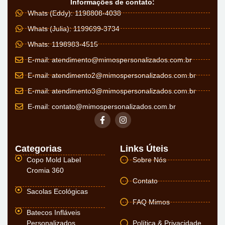
Informações de contato:
Whats (Eddy): 1198808-4038
Whats (Julia): 1199699-3734
Whats: 1198983-4515
E-mail:
atendimento@mimospersonalizados.com.br
E-mail:
atendimento2@mimospersonalizados.com.br
E-mail:
atendimento3@mimospersonalizados.com.br
E-mail:
contato@mimospersonalizados.com.br
Categorias
Links Úteis
Copo Mold Label
Sobre Nós
Cromia 360
Contato
Sacolas Ecológicas
FAQ Mimos
Batecos Infláveis
Personalizados
Política & Privacidade