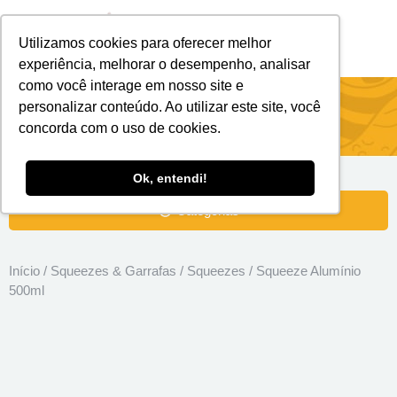
Utilizamos cookies para oferecer melhor
Brindes Personalizados
Brindes Ecológicos
experiência, melhorar o desempenho, analisar
como você interage em nosso site e
Squeeze Alumínio 500ml
personalizar conteúdo. Ao utilizar este site, você
concorda com o uso de cookies.
Ok, entendi!
Categorias
Início
/
Squeezes & Garrafas
/
Squeezes
/ Squeeze Alumínio
500ml