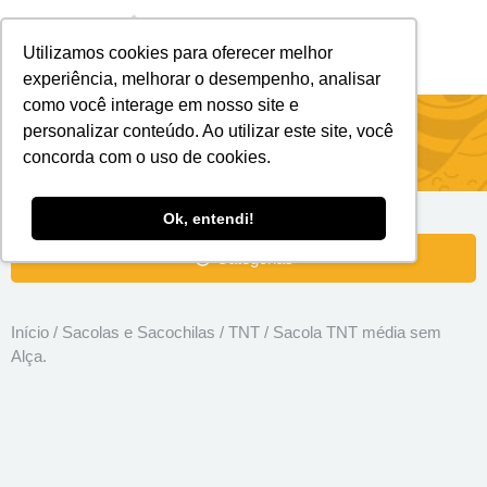
Utilizamos cookies para oferecer melhor
Brindes Personalizados
Brindes Ecológicos
experiência, melhorar o desempenho, analisar
como você interage em nosso site e
Sacola TNT média sem Alça.
personalizar conteúdo. Ao utilizar este site, você
concorda com o uso de cookies.
Ok, entendi!
Categorias
Início
/
Sacolas e Sacochilas
/
TNT
/ Sacola TNT média sem
Alça.