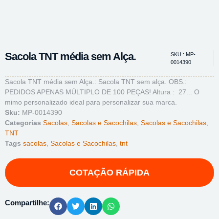
Sacola TNT média sem Alça.
SKU : MP-
0014390
Sacola TNT média sem Alça.: Sacola TNT sem alça. OBS.:
PEDIDOS APENAS MÚLTIPLO DE 100 PEÇAS! Altura : 27... O
mimo personalizado ideal para personalizar sua marca.
Sku:
MP-0014390
Categorias
Sacolas
,
Sacolas e Sacochilas
,
Sacolas e Sacochilas
,
TNT
Tags
sacolas
,
Sacolas e Sacochilas
,
tnt
Compartilhe: