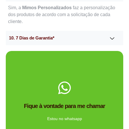
Sim, a
Mimos Personalizados
faz a personalização
dos produtos de acordo com a solicitação de cada
cliente.
10. 7 Dias de Garantia*
Me chama no WhatsApp.
de brindes certa para você?
Fique à vontade para me chamar
Tem dúvidas se a Mimos Personalizado é a empresa
Ligue Agora!
Estou no whatsapp