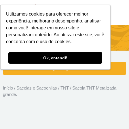
Utilizamos cookies para oferecer melhor
Brindes Personalizados
Brindes Ecológicos
experiência, melhorar o desempenho, analisar
como você interage em nosso site e
Sacola TNT Metalizada grande.
personalizar conteúdo. Ao utilizar este site, você
concorda com o uso de cookies.
Ok, entendi!
Categorias
Início
/
Sacolas e Sacochilas
/
TNT
/ Sacola TNT Metalizada
grande.