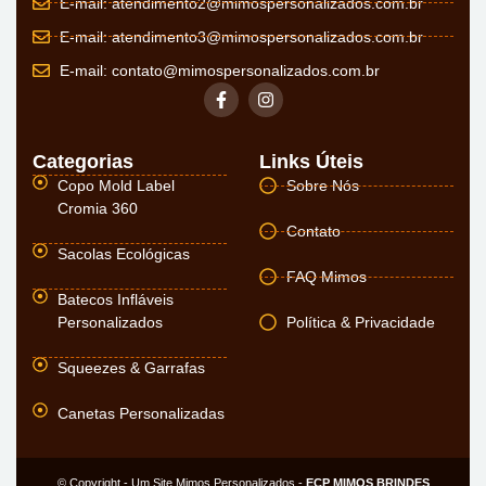
E-mail:
atendimento2@mimospersonalizados.com.br
E-mail:
atendimento3@mimospersonalizados.com.br
E-mail:
contato@mimospersonalizados.com.br
Categorias
Links Úteis
Copo Mold Label
Sobre Nós
Cromia 360
Contato
Sacolas Ecológicas
FAQ Mimos
Batecos Infláveis
Personalizados
Política & Privacidade
Squeezes & Garrafas
Canetas Personalizadas
© Copyright - Um Site Mimos Personalizados -
ECP MIMOS BRINDES