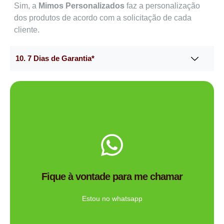
Sim, a
Mimos Personalizados
faz a personalização
dos produtos de acordo com a solicitação de cada
cliente.
10. 7 Dias de Garantia*
Me chama no WhatsApp.
de brindes certa para você?
Fique à vontade para me chamar
Tem dúvidas se a Mimos Personalizado é a empresa
Ligue Agora!
Estou no whatsapp