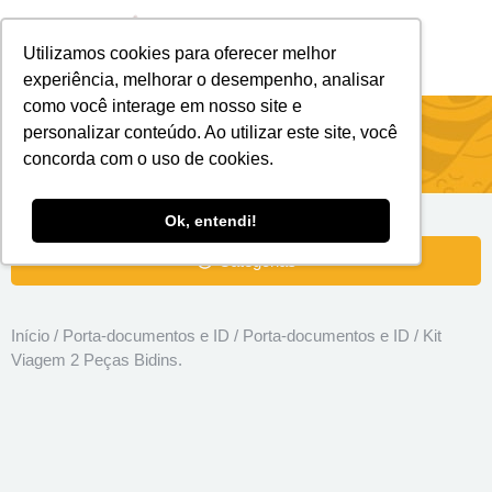
Utilizamos cookies para oferecer melhor
Brindes Personalizados
Brindes Ecológicos
experiência, melhorar o desempenho, analisar
como você interage em nosso site e
Kit Viagem 2 Peças Bidins.
personalizar conteúdo. Ao utilizar este site, você
concorda com o uso de cookies.
Ok, entendi!
Categorias
Início
/
Porta-documentos e ID
/
Porta-documentos e ID
/ Kit
Viagem 2 Peças Bidins.