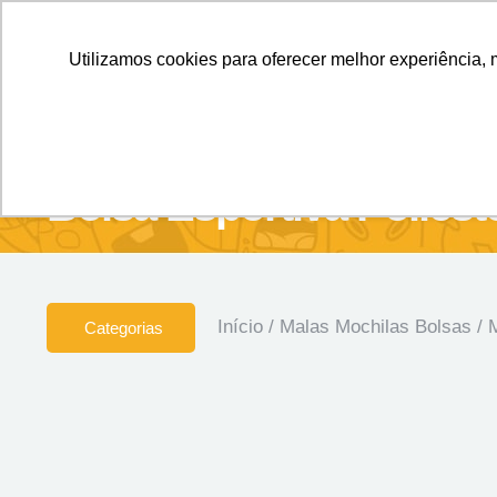
Personalizados sem Limites.
Confira!
Utilizamos cookies para oferecer melhor experiência, 
SOBRE NÓS
Produtos
Brin
Bolsa Esportiva Poliést
Início
/
Malas Mochilas Bolsas
/
M
Categorias