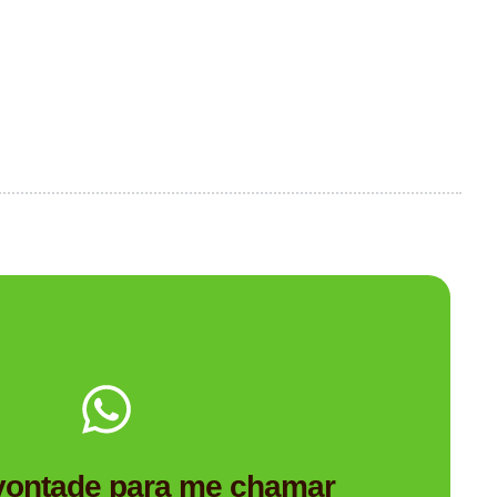
Me chama no WhatsApp.
Personalizado é a empresa de brindes certa para você?
 vontade para me chamar