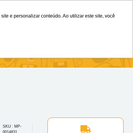
(11) 98983-4515
(11) 99699-3734
e e personalizar conteúdo. Ao utilizar este site, você
SKU : MP-
0014831