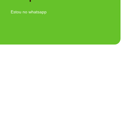
Ligue Agora!
Estou no whatsapp