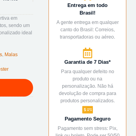
Entrega em todo
Brasil!
rtiva em
A gente entrega em qualquer
ntos, sendo um
canto do Brasil: Correios,
sonalizado ideal
transportadoras ou aéreo.
s
,
Malas
Garantia de 7 Dias*
éster
Para qualquer defeito no
produto ou na
personalização. Não há
devolução de compra para
produtos personalizados.
Pagamento Seguro
Pagamento sem stress: Pix,
link ou boleto. Pode ser 50/50