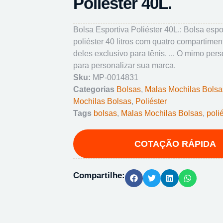
Poliéster 40L.
Bolsa Esportiva Poliéster 40L.: Bolsa espo
poliéster 40 litros com quatro compartime
deles exclusivo para tênis. ... O mimo per
para personalizar sua marca.
Sku:
MP-0014831
Categorias
Bolsas
,
Malas Mochilas Bolsa
Mochilas Bolsas
,
Poliéster
Tags
bolsas
,
Malas Mochilas Bolsas
,
poli
Compartilhe: