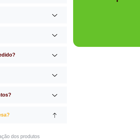
pedido?
ntos?
esa?
ação dos produtos