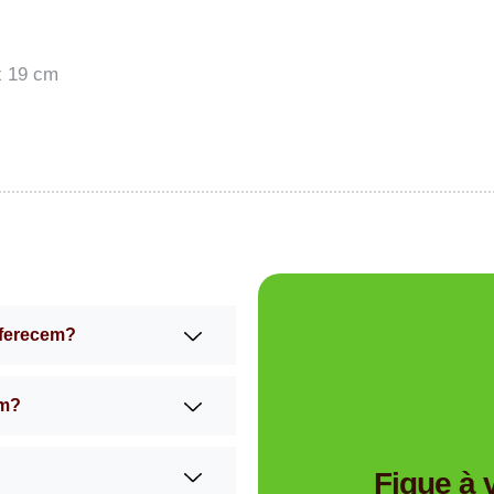
x 19 cm
oferecem?
am?
Tem dúvidas se a Mimos 
Fique à