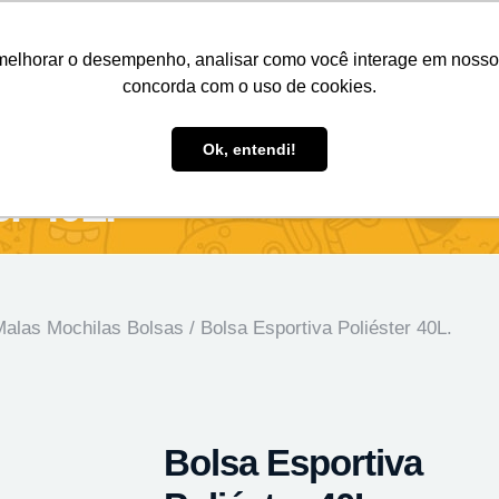
Nosso e-mail
(11) 98808-4038
Entre em contato:
melhorar o desempenho, analisar como você interage em nosso sit
concorda com o uso de cookies.
des Personalizados
Brindes Ecológicos
Blog
Ok, entendi!
er 40L.
alas Mochilas Bolsas
/ Bolsa Esportiva Poliéster 40L.
Bolsa Esportiva