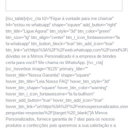
[/su_table]n[vc_cta h2=”Fique à vontade para me chamar”
h4=”estou no whatsapp” shape=”square” add_button=”right”
btn_title=”Ligue Agora!” btn_style=”3d” btn_color=”green”
btn_size=”lg” btn_align=”center” btn_i_icon_fontawesome=”fa
fa-whatsapp” btn_button_block=”true” btn_add_icon=”true”
btn_link=”url:https%3A%2F%2Fweb.whatsapp.com%2Fsend%
dúvidas se a Mimos Personalizado é a empresa de brindes
certa para você? Me chama no WhatsApp. [/vc_cta]
[vc_hoverbox image=”8125″ primary_title=””
hover_title=”Nossa Garantia” shape=”square”
hover_btn_title=”Leia Nosso FAQ” hover_btn_style=”3d”
hover_btn_shape=”square” hover_btn_color=”warning”
hover_btn_i_icon_fontawesome=”fa fa-bullhorn”
hover_add_button=”true” hover_btn_add_icon=”true”
hover_btn_link=”url:https%3A%2F%2Fmimospersonalizados.sto
perguntas-respostas%2F||target:%20_blank|”]A Mimos
Personalizados, fornece garantia de 7 dias para os nossos
produtos e confecções pois queremos a sua satisfação e a