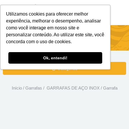
Utilizamos cookies para oferecer melhor
Brindes Personalizados
Brindes Ecológicos
experiência, melhorar o desempenho, analisar
como você interage em nosso site e
Garrafa
personalizar conteúdo. Ao utilizar este site, você
concorda com o uso de cookies.
Ok, entendi!
Categorias
Início
/
Garrafas
/
GARRAFAS DE AÇO INOX
/ Garrafa