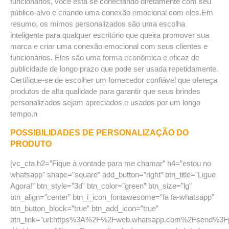
funcionários, você está se conectando diretamente com seu
público-alvo e criando uma conexão emocional com eles.Em
resumo, os mimos personalizados são uma escolha
inteligente para qualquer escritório que queira promover sua
marca e criar uma conexão emocional com seus clientes e
funcionários. Eles são uma forma econômica e eficaz de
publicidade de longo prazo que pode ser usada repetidamente.
Certifique-se de escolher um fornecedor confiável que ofereça
produtos de alta qualidade para garantir que seus brindes
personalizados sejam apreciados e usados por um longo
tempo.n
POSSIBILIDADES DE PERSONALIZAÇÃO DO
PRODUTO
[vc_cta h2=”Fique à vontade para me chamar” h4=”estou no
whatsapp” shape=”square” add_button=”right” btn_title=”Ligue
Agora!” btn_style=”3d” btn_color=”green” btn_size=”lg”
btn_align=”center” btn_i_icon_fontawesome=”fa fa-whatsapp”
btn_button_block=”true” btn_add_icon=”true”
btn_link=”url:https%3A%2F%2Fweb.whatsapp.com%2Fsend%