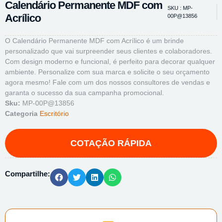
Calendário Permanente MDF com
SKU : MP-
Acrílico
00P@13856
O Calendário Permanente MDF com Acrílico é um brinde
personalizado que vai surpreender seus clientes e colaboradores.
Com design moderno e funcional, é perfeito para decorar qualquer
ambiente. Personalize com sua marca e solicite o seu orçamento
agora mesmo! Fale com um dos nossos consultores de vendas e
garanta o sucesso da sua campanha promocional.
Sku:
MP-00P@13856
Categoria
Escritório
Compartilhe: