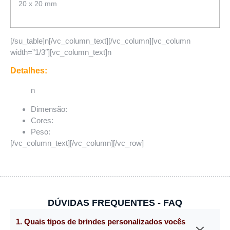
20 x 20 mm
[/su_table]n[/vc_column_text][/vc_column][vc_column
width=”1/3″][vc_column_text]n
Detalhes:
n
Dimensão:
Cores:
Peso:
[/vc_column_text][/vc_column][/vc_row]
DÚVIDAS FREQUENTES - FAQ
1. Quais tipos de brindes personalizados vocês