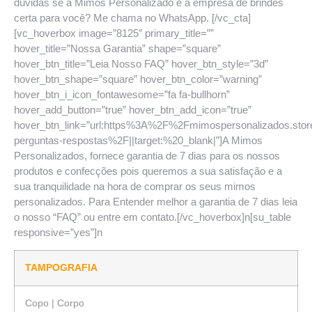
dúvidas se a Mimos Personalizado é a empresa de brindes
certa para você? Me chama no WhatsApp. [/vc_cta]
[vc_hoverbox image=”8125″ primary_title=””
hover_title=”Nossa Garantia” shape=”square”
hover_btn_title=”Leia Nosso FAQ” hover_btn_style=”3d”
hover_btn_shape=”square” hover_btn_color=”warning”
hover_btn_i_icon_fontawesome=”fa fa-bullhorn”
hover_add_button=”true” hover_btn_add_icon=”true”
hover_btn_link=”url:https%3A%2F%2Fmimospersonalizados.sto
perguntas-respostas%2F||target:%20_blank|”]A Mimos
Personalizados, fornece garantia de 7 dias para os nossos
produtos e confecções pois queremos a sua satisfação e a
sua tranquilidade na hora de comprar os seus mimos
personalizados. Para Entender melhor a garantia de 7 dias leia
o nosso “FAQ” ou entre em contato.[/vc_hoverbox]n[su_table
responsive=”yes”]n
TAMPOGRAFIA
Copo | Corpo