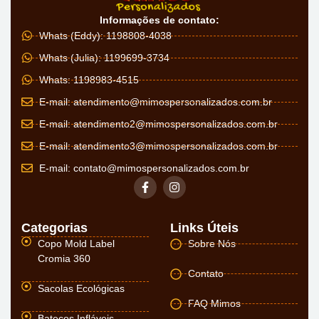
Informações de contato:
Whats (Eddy): 1198808-4038
Whats (Julia): 1199699-3734
Whats: 1198983-4515
E-mail:
atendimento@mimospersonalizados.com.br
E-mail:
atendimento2@mimospersonalizados.com.br
E-mail:
atendimento3@mimospersonalizados.com.br
E-mail:
contato@mimospersonalizados.com.br
Categorias
Links Úteis
Copo Mold Label
Sobre Nós
Cromia 360
Contato
Sacolas Ecológicas
FAQ Mimos
Batecos Infláveis