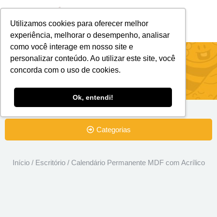
Utilizamos cookies para oferecer melhor
Brindes Personalizados
Brindes Ecológicos
experiência, melhorar o desempenho, analisar
como você interage em nosso site e
Calendário Permanente MDF com
personalizar conteúdo. Ao utilizar este site, você
concorda com o uso de cookies.
Acrílico
Ok, entendi!
Categorias
Início
/
Escritório
/ Calendário Permanente MDF com Acrílico