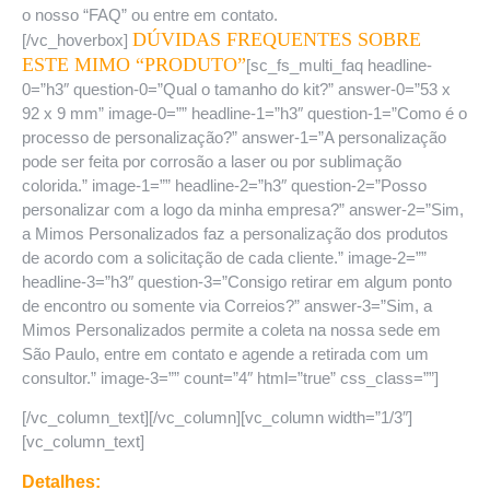
o nosso “FAQ” ou entre em contato.
DÚVIDAS FREQUENTES SOBRE
[/vc_hoverbox]
ESTE MIMO “PRODUTO”
[sc_fs_multi_faq headline-
0=”h3″ question-0=”Qual o tamanho do kit?” answer-0=”53 x
92 x 9 mm” image-0=”” headline-1=”h3″ question-1=”Como é o
processo de personalização?” answer-1=”A personalização
pode ser feita por corrosão a laser ou por sublimação
colorida.” image-1=”” headline-2=”h3″ question-2=”Posso
personalizar com a logo da minha empresa?” answer-2=”Sim,
a Mimos Personalizados faz a personalização dos produtos
de acordo com a solicitação de cada cliente.” image-2=””
headline-3=”h3″ question-3=”Consigo retirar em algum ponto
de encontro ou somente via Correios?” answer-3=”Sim, a
Mimos Personalizados permite a coleta na nossa sede em
São Paulo, entre em contato e agende a retirada com um
consultor.” image-3=”” count=”4″ html=”true” css_class=””]
[/vc_column_text][/vc_column][vc_column width=”1/3″]
[vc_column_text]
Detalhes: