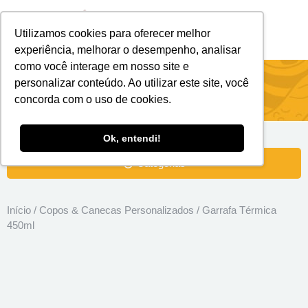
Utilizamos cookies para oferecer melhor
Brindes Personalizados
Brindes Ecológicos
experiência, melhorar o desempenho, analisar
como você interage em nosso site e
Garrafa Térmica 450ml
personalizar conteúdo. Ao utilizar este site, você
concorda com o uso de cookies.
Ok, entendi!
Categorias
Início
/
Copos & Canecas Personalizados
/ Garrafa Térmica
450ml