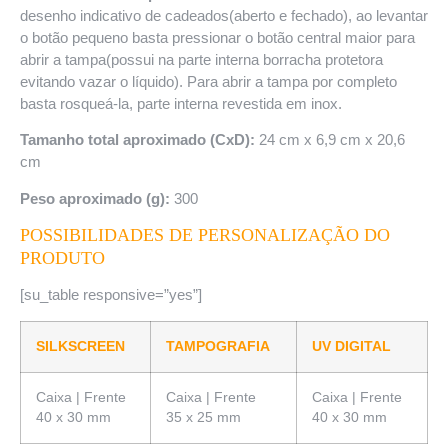
desenho indicativo de cadeados(aberto e fechado), ao levantar
o botão pequeno basta pressionar o botão central maior para
ab
rir a tampa(possui na parte interna borracha protetora
evitando vazar o líquido). Para abrir a tampa por completo
basta rosqueá-la, parte interna revestida em inox.
Tamanho total aproximado (CxD):
24 cm x 6,9 cm x 20,6
cm
Peso aproximado (g):
300
POSSIBILIDADES DE PERSONALIZAÇÃO DO
PRODUTO
[su_table responsive=”yes”]
SILKSCREEN
TAMPOGRAFIA
UV DIGITAL
Caixa | Frente
Caixa | Frente
Caixa | Frente
40 x 30 mm
35 x 25 mm
40 x 30 mm