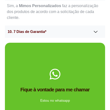
Sim, a
Mimos Personalizados
faz a personalização
dos produtos de acordo com a solicitação de cada
cliente.
10. 7 Dias de Garantia*
Me chama no WhatsApp.
de brindes certa para você?
Fique à vontade para me chamar
Tem dúvidas se a Mimos Personalizado é a empresa
Ligue Agora!
Estou no whatsapp