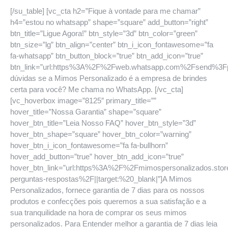
[/su_table] [vc_cta h2=”Fique à vontade para me chamar”
h4=”estou no whatsapp” shape=”square” add_button=”right”
btn_title=”Ligue Agora!” btn_style=”3d” btn_color=”green”
btn_size=”lg” btn_align=”center” btn_i_icon_fontawesome=”fa
fa-whatsapp” btn_button_block=”true” btn_add_icon=”true”
btn_link=”url:https%3A%2F%2Fweb.whatsapp.com%2Fsend%
dúvidas se a Mimos Personalizado é a empresa de brindes
certa para você? Me chama no WhatsApp. [/vc_cta]
[vc_hoverbox image=”8125″ primary_title=””
hover_title=”Nossa Garantia” shape=”square”
hover_btn_title=”Leia Nosso FAQ” hover_btn_style=”3d”
hover_btn_shape=”square” hover_btn_color=”warning”
hover_btn_i_icon_fontawesome=”fa fa-bullhorn”
hover_add_button=”true” hover_btn_add_icon=”true”
hover_btn_link=”url:https%3A%2F%2Fmimospersonalizados.sto
perguntas-respostas%2F||target:%20_blank|”]A Mimos
Personalizados, fornece garantia de 7 dias para os nossos
produtos e confecções pois queremos a sua satisfação e a
sua tranquilidade na hora de comprar os seus mimos
personalizados. Para Entender melhor a garantia de 7 dias leia