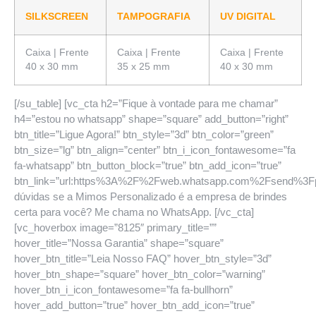
SILKSCREEN
TAMPOGRAFIA
UV DIGITAL
Caixa | Frente
Caixa | Frente
Caixa | Frente
40 x 30 mm
35 x 25 mm
40 x 30 mm
[/su_table] [vc_cta h2=”Fique à vontade para me chamar”
h4=”estou no whatsapp” shape=”square” add_button=”right”
btn_title=”Ligue Agora!” btn_style=”3d” btn_color=”green”
btn_size=”lg” btn_align=”center” btn_i_icon_fontawesome=”fa
fa-whatsapp” btn_button_block=”true” btn_add_icon=”true”
btn_link=”url:https%3A%2F%2Fweb.whatsapp.com%2Fsend%
dúvidas se a Mimos Personalizado é a empresa de brindes
certa para você? Me chama no WhatsApp. [/vc_cta]
[vc_hoverbox image=”8125″ primary_title=””
hover_title=”Nossa Garantia” shape=”square”
hover_btn_title=”Leia Nosso FAQ” hover_btn_style=”3d”
hover_btn_shape=”square” hover_btn_color=”warning”
hover_btn_i_icon_fontawesome=”fa fa-bullhorn”
hover_add_button=”true” hover_btn_add_icon=”true”