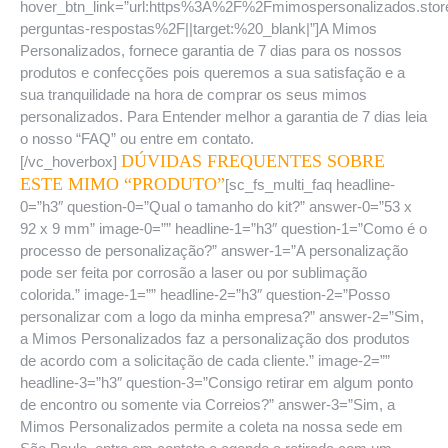
hover_btn_link=”url:https%3A%2F%2Fmimospersonalizados.sto
perguntas-respostas%2F||target:%20_blank|”]A Mimos
Personalizados, fornece garantia de 7 dias para os nossos
produtos e confecções pois queremos a sua satisfação e a
sua tranquilidade na hora de comprar os seus mimos
personalizados. Para Entender melhor a garantia de 7 dias leia
o nosso “FAQ” ou entre em contato.
DÚVIDAS FREQUENTES SOBRE
[/vc_hoverbox]
ESTE MIMO “PRODUTO”
[sc_fs_multi_faq headline-
0=”h3″ question-0=”Qual o tamanho do kit?” answer-0=”53 x
92 x 9 mm” image-0=”” headline-1=”h3″ question-1=”Como é o
processo de personalização?” answer-1=”A personalização
pode ser feita por corrosão a laser ou por sublimação
colorida.” image-1=”” headline-2=”h3″ question-2=”Posso
personalizar com a logo da minha empresa?” answer-2=”Sim,
a Mimos Personalizados faz a personalização dos produtos
de acordo com a solicitação de cada cliente.” image-2=””
headline-3=”h3″ question-3=”Consigo retirar em algum ponto
de encontro ou somente via Correios?” answer-3=”Sim, a
Mimos Personalizados permite a coleta na nossa sede em