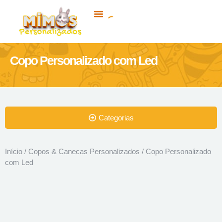
Brindes Personalizados
Brindes Ecológicos
Copo Personalizado com Led
Categorias
Início
/
Copos & Canecas Personalizados
/ Copo Personalizado
com Led