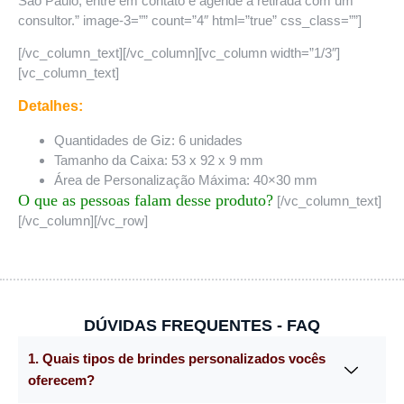
São Paulo, entre em contato e agende a retirada com um
consultor.” image-3=”” count=”4″ html=”true” css_class=””]
[/vc_column_text][/vc_column][vc_column width=”1/3″]
[vc_column_text]
Detalhes:
Quantidades de Giz: 6 unidades
Tamanho da Caixa: 53 x 92 x 9 mm
Área de Personalização Máxima: 40×30 mm
O que as pessoas falam desse produto?
[/vc_column_text]
[/vc_column][/vc_row]
DÚVIDAS FREQUENTES - FAQ
1. Quais tipos de brindes personalizados vocês
oferecem?