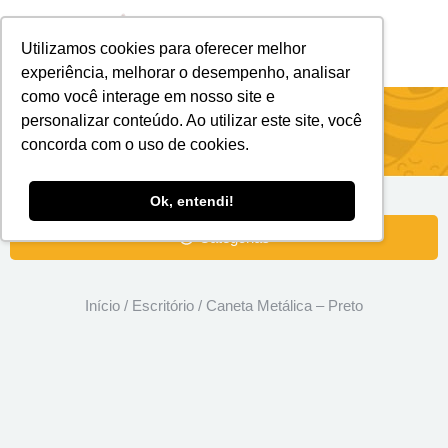
Utilizamos cookies para oferecer melhor
Brindes Personalizados
Brindes Ecológicos
experiência, melhorar o desempenho, analisar
como você interage em nosso site e
Caneta Metálica – Preto
personalizar conteúdo. Ao utilizar este site, você
concorda com o uso de cookies.
Ok, entendi!
Categorias
Início
/
Escritório
/ Caneta Metálica – Preto