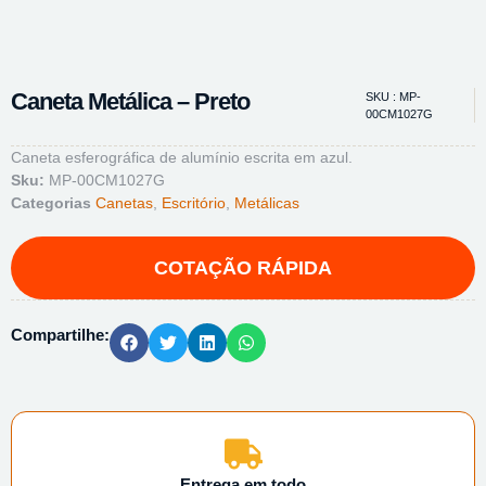
Caneta Metálica – Preto
SKU : MP-
00CM1027G
Caneta esferográfica de alumínio escrita em azul.
Sku:
MP-00CM1027G
Categorias
Canetas
,
Escritório
,
Metálicas
Compartilhe:
Entrega em todo