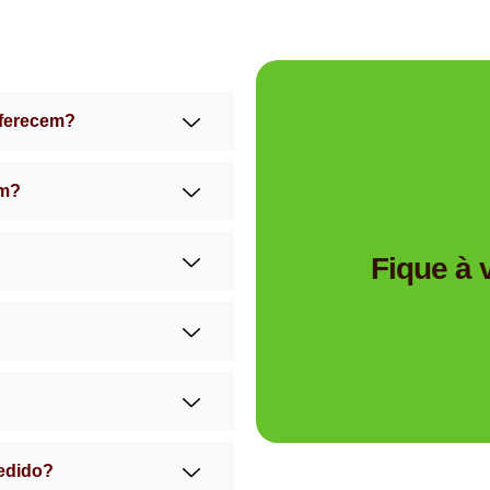
oferecem?
am?
Tem dúvidas se a Mimos 
Fique à
pedido?