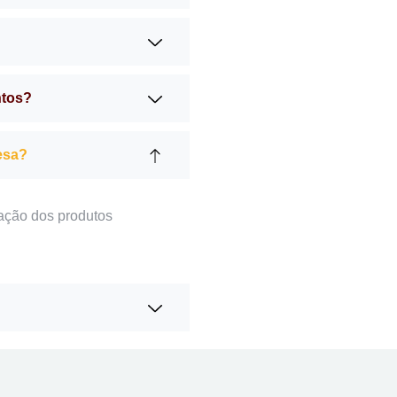
ntos?
esa?
ação dos produtos