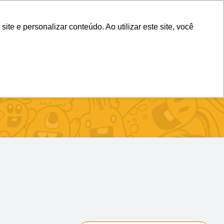
(11) 98983-4515
(11) 99699-3734
e e personalizar conteúdo. Ao utilizar este site, você