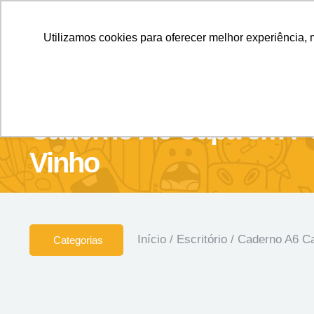
Personalizados sem Limites.
Confira!
Utilizamos cookies para oferecer melhor experiência, 
SOBRE NÓS
Produtos
Brin
Caderno A6 Capa em PU
Vinho
Início
/
Escritório
/ Caderno A6 C
Categorias