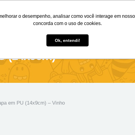
Nosso e-mail
(11) 98808-4038
Entre em contato:
melhorar o desempenho, analisar como você interage em nosso sit
concorda com o uso de cookies.
des Personalizados
Brindes Ecológicos
Blog
Ok, entendi!
 (14x9cm) –
apa em PU (14x9cm) – Vinho