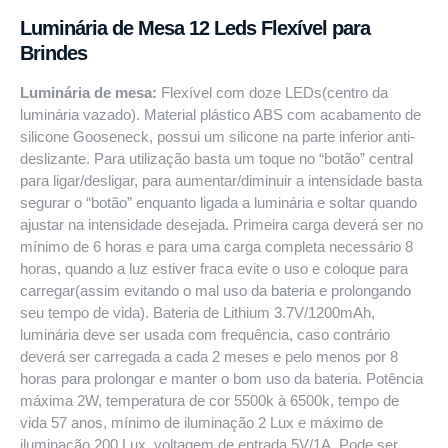
Luminária de Mesa 12 Leds Flexível para
Brindes
Luminária de mesa:
Flexível com doze LEDs(centro da
luminária vazado). Material plástico ABS com acabamento de
silicone Gooseneck, possui um silicone na parte inferior anti-
deslizante. Para utilização basta um toque no “botão” ce
ntral
para ligar/desligar, para aumentar/diminuir a intensidade basta
segurar o “botão” enquanto ligada a luminária e soltar quando
ajustar na intensidade desejada. Primeira carga deverá ser no
mínimo de 6 horas e para uma carga completa necessário 8
horas, quando a luz estiver fraca evite o uso e coloque para
carregar(assim evitando o mal uso da bateria e prolongando
seu tempo de vida). Bateria de Lithium 3.7V/1200mAh,
luminária deve ser usada com frequência, caso contrário
deverá ser carregada a cada 2 meses e pelo menos por 8
horas para prolongar e manter o bom uso da bateria. Potência
máxima 2W, temperatura de cor 5500k à 6500k, tempo de
vida 57 anos, mínimo de iluminação 2 Lux e máximo de
iluminação 200 Lux, voltagem de entrada 5V/1A. Pode ser