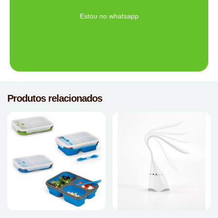
Ligue Agora!
Estou no whatsapp
Produtos relacionados