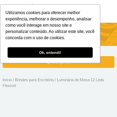
Utilizamos cookies para oferecer melhor
Brindes Personalizados
Brindes Ecológicos
experiência, melhorar o desempenho, analisar
como você interage em nosso site e
Luminária de Mesa 12 Leds Flexível
personalizar conteúdo. Ao utilizar este site, você
concorda com o uso de cookies.
Ok, entendi!
Categorias
Início
/
Brindes para Escritório
/ Luminária de Mesa 12 Leds
Flexível