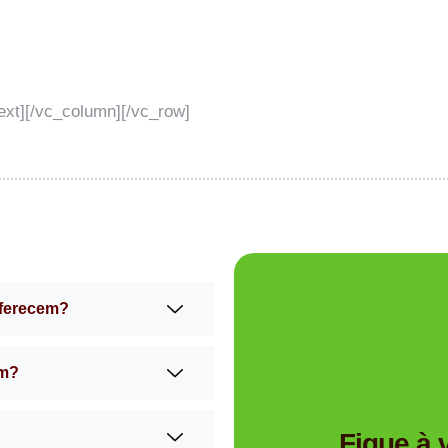
xt][/vc_column][/vc_row]
oferecem?
am?
Tem dúvidas se a Mimos 
Fique à