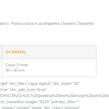
branco. Possui trava e acompanha chaveiro.Tamanho
UV DIGITAL
Caixa | Frente
40 x 30 mm
ht” btn_title=”Ligue Agora!” btn_style=”3d”
true” btn_add_icon=”true”
Ol%C3%A1%2C%20poderia%20me%20enviar%20um%20or%C3
vc_hoverbox image=”8125″ primary_title=””
n_shape=”square” hover_btn_color=”warning”