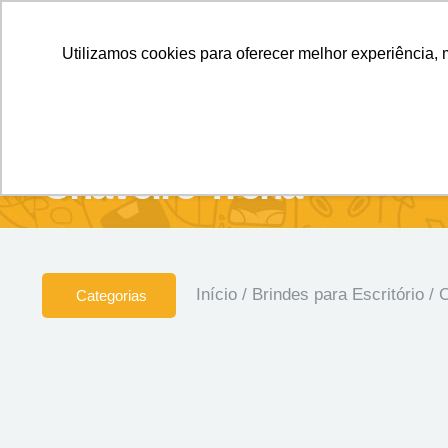
Personalizados sem Limites.
Confira!
Utilizamos cookies para oferecer melhor experiência, 
SOBRE NÓS
Produtos
Brin
Chaveiro Trena
Início
/
Brindes para Escritório
/
C
Categorias