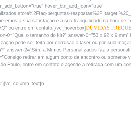
r_add_button=”true” hover_btn_add_icon=”true”
zados.store%2Ffaq-perguntas-respostas%2F||target:%20_bl
ueremos a sua satisfação e a sua tranquilidade na hora de
DÚVIDAS FREQUE
FAQ” ou entre em contato.[/vc_hoverbox]
tion-0=”Qual o tamanho do kit?” answer-0=”53 x 92 x 9 mm”
ação pode ser feita por corrosão a laser ou por sublimação
?” answer-2=”Sim, a Mimos Personalizados faz a personali
-3=”Consigo retirar em algum ponto de encontro ou somente 
o Paulo, entre em contato e agende a retirada com um cons
″][vc_column_text]n