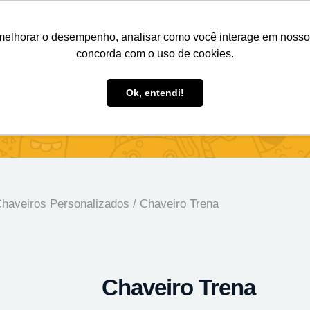
Nosso e-mail
(11) 98808-4038
Entre em contato:
melhorar o desempenho, analisar como você interage em nosso sit
concorda com o uso de cookies.
des Personalizados
Brindes Ecológicos
Blog
Ok, entendi!
haveiros Personalizados
/ Chaveiro Trena
Chaveiro Trena