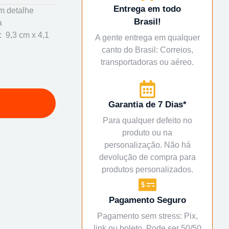
Entrega em todo
m detalhe
Brasil!
a
: 9,3 cm x 4,1
A gente entrega em qualquer
canto do Brasil: Correios,
transportadoras ou aéreo.
Garantia de 7 Dias*
Para qualquer defeito no
produto ou na
personalização. Não há
devolução de compra para
produtos personalizados.
Pagamento Seguro
Pagamento sem stress: Pix,
link ou boleto. Pode ser 50/50