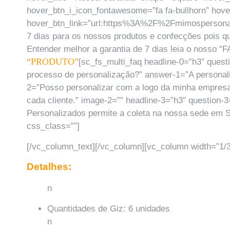
hover_btn_i_icon_fontawesome=”fa fa-bullhorn” hove
hover_btn_link=”url:https%3A%2F%2Fmimospersonali
7 dias para os nossos produtos e confecções pois q
Entender melhor a garantia de 7 dias leia o nosso “
“PRODUTO”
[sc_fs_multi_faq headline-0=”h3″ ques
processo de personalização?” answer-1=”A personaliz
2=”Posso personalizar com a logo da minha empresa
cada cliente.” image-2=”” headline-3=”h3″ question
Personalizados permite a coleta na nossa sede em Sã
css_class=””]
[/vc_column_text][/vc_column][vc_column width=”1/3
Detalhes:
n
Quantidades de Giz: 6 unidades
n