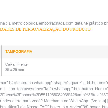
ena
: 1 metro colorida emborrachada com detalhe plástico 
LIDADES DE PERSONALIZAÇÃO DO PRODUTO
TAMPOGRAFIA
Caixa | Frente
35 x 25 mm
mar” h4=”estou no whatsapp” shape=”square” add_button=”rig
btn_i_icon_fontawesome=”fa fa-whatsapp” btn_button_block=”
om%2Fsend%3Fphone%3D5511988084038%26amp%3Btext%3D
rindes certa para você? Me chama no WhatsApp. [/vc_cta] [
_btn_title=”Leia Nosso FAQ” hover_btn_style=”3d” hover_bt