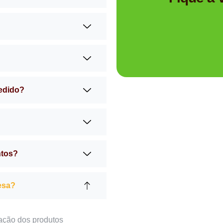
pedido?
ntos?
esa?
ação dos produtos