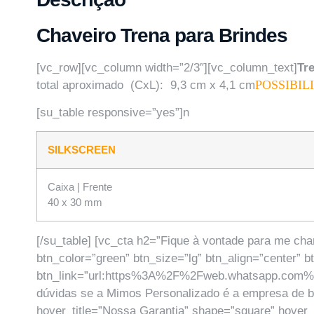
Chaveiro Trena para Brindes
[vc_row][vc_column width=”2/3″][vc_column_text]
Tr
POSSIBI
total aproximado
(CxL): 9,3 cm x 4,1 cm
[su_table responsive=”yes”]n
SILKSCREEN
Caixa | Frente
40 x 30 mm
[/su_table] [vc_cta h2=”Fique à vontade para me cha
btn_color=”green” btn_size=”lg” btn_align=”center” 
btn_link=”url:https%3A%2F%2Fweb.whatsapp.c
dúvidas se a Mimos Personalizado é a empresa de b
hover_title=”Nossa Garantia” shape=”square” hover