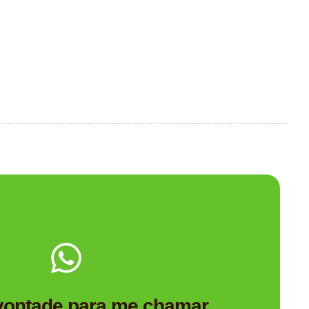
Me chama no WhatsApp.
Personalizado é a empresa de brindes certa para você?
 vontade para me chamar