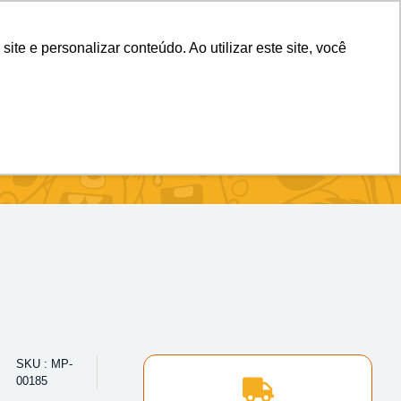
(11) 98983-4515
(11) 99699-3734
e e personalizar conteúdo. Ao utilizar este site, você
SKU : MP-
00185