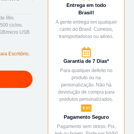
Entrega em todo
Brasil!
e lítio.
A gente entrega em qualquer
500 ciclos.
canto do Brasil: Correios,
USB/micro USB
transportadoras ou aéreo.
ara Escritório
,
Garantia de 7 Dias*
Para qualquer defeito no
produto ou na
personalização. Não há
devolução de compra para
produtos personalizados.
Pagamento Seguro
Pagamento sem stress: Pix,
link ou boleto. Pode ser 50/50