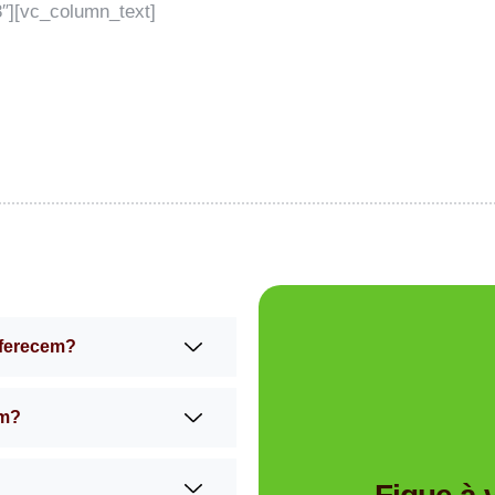
″][vc_column_text]
oferecem?
am?
Tem dúvidas se a Mimos 