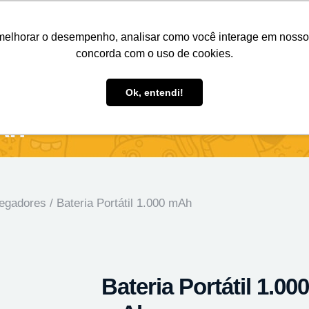
Nosso e-mail
(11) 98808-4038
Entre em contato:
melhorar o desempenho, analisar como você interage em nosso sit
concorda com o uso de cookies.
des Personalizados
Brindes Ecológicos
Blog
Ok, entendi!
mAh
egadores
/ Bateria Portátil 1.000 mAh
Bateria Portátil 1.000