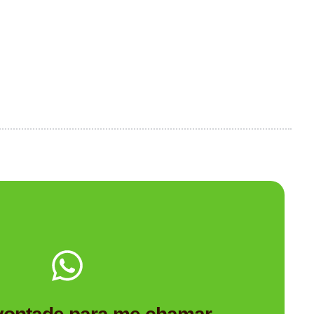
Me chama no WhatsApp.
Personalizado é a empresa de brindes certa para você?