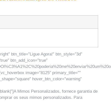
ht” btn_title=”Ligue Agora!” btn_style=”3d”
true” btn_add_icon=”true”
Ol%C3%A1%2C%20poderia%20me%20enviar%20um%20or%C3
vc_hoverbox image=”8125″ primary_title=””
n_shape=”square” hover_btn_color=”warning”
ank|”]A Mimos Personalizados, fornece garantia de
 comprar os seus mimos personalizados. Para