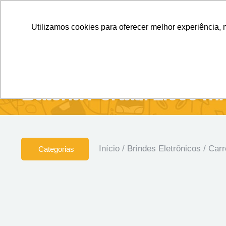
Personalizados sem Limites.
Confira!
Utilizamos cookies para oferecer melhor experiência, 
SOBRE NÓS
Produtos
Brin
Bateria Portátil 1.000 
Início
/
Brindes Eletrônicos
/
Carr
Categorias