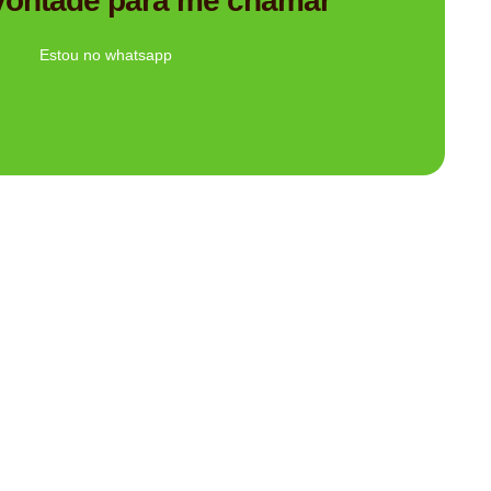
 vontade para me chamar
Ligue Agora!
Estou no whatsapp