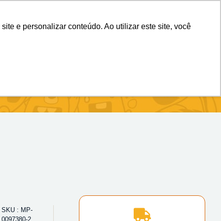
(11) 98983-4515
(11) 99699-3734
e e personalizar conteúdo. Ao utilizar este site, você
SKU : MP-
0097380-2