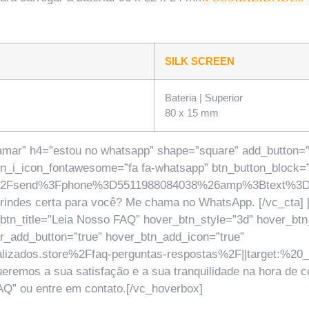
SILK SCREEN
Bateria | Superior
80 x 15 mm
mar” h4=”estou no whatsapp” shape=”square” add_button=”rig
btn_i_icon_fontawesome=”fa fa-whatsapp” btn_button_block=”
om%2Fsend%3Fphone%3D5511988084038%26amp%3Btext%3D
rindes certa para você? Me chama no WhatsApp. [/vc_cta] [
_btn_title=”Leia Nosso FAQ” hover_btn_style=”3d” hover_bt
r_add_button=”true” hover_btn_add_icon=”true”
zados.store%2Ffaq-perguntas-respostas%2F||target:%20_bl
ueremos a sua satisfação e a sua tranquilidade na hora de
FAQ” ou entre em contato.[/vc_hoverbox]