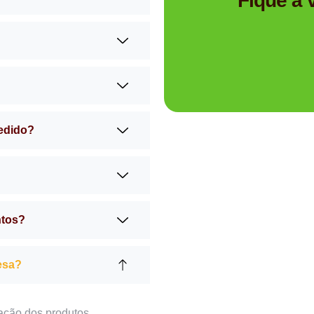
Fique à
pedido?
ntos?
esa?
ação dos produtos