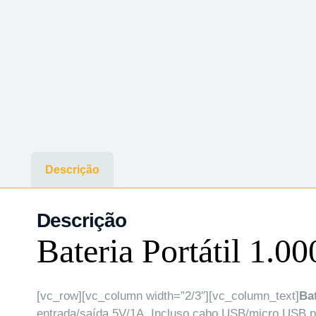
Descrição
Descrição
Bateria Portátil 1.
[vc_row][vc_column width=”2/3″][vc_column_text]
Ba
entrada/saída 5V/1A. Incluso cabo USB/micro USB pa