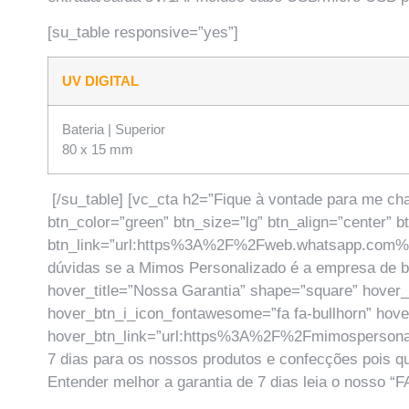
[su_table responsive=”yes”]
UV DIGITAL
Bateria | Superior
80 x 15 mm
[/su_table] [vc_cta h2=”Fique à vontade para me cha
btn_color=”green” btn_size=”lg” btn_align=”center” 
btn_link=”url:https%3A%2F%2Fweb.whatsapp.c
dúvidas se a Mimos Personalizado é a empresa de b
hover_title=”Nossa Garantia” shape=”square” hover
hover_btn_i_icon_fontawesome=”fa fa-bullhorn” hove
hover_btn_link=”url:https%3A%2F%2Fmimospersonali
7 dias para os nossos produtos e confecções pois q
Entender melhor a garantia de 7 dias leia o nosso “