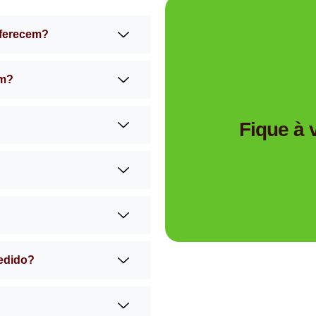
oferecem?
am?
Tem dúvidas se a Mimos 
Fique à
pedido?