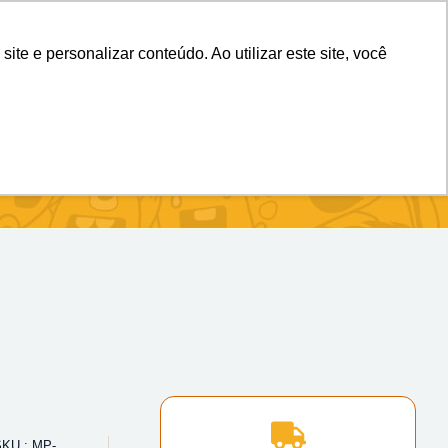
(11) 98983-4515
(11) 99699-3734
e e personalizar conteúdo. Ao utilizar este site, você
SKU : MP-