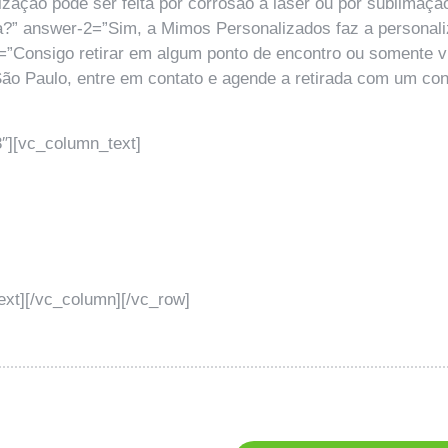
ação pode ser feita por corrosão a laser ou por sublimação
?” answer-2=”Sim, a Mimos Personalizados faz a personali
-3=”Consigo retirar em algum ponto de encontro ou somente 
o Paulo, entre em contato e agende a retirada com um cons
″][vc_column_text]
xt][/vc_column][/vc_row]