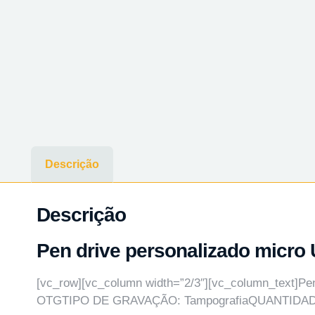
Descrição
Descrição
Pen drive personalizado micro
[vc_row][vc_column width=”2/3″][vc_column_text]
OTGTIPO DE GRAVAÇÃO: TampografiaQUANTIDA