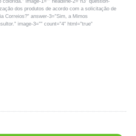
 colorida.” image-1=”” headline-2=”h3″ question-
zação dos produtos de acordo com a solicitação de
via Correios?” answer-3=”Sim, a Mimos
ultor.” image-3=”” count=”4″ html=”true”