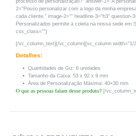
processo de personalização?” answer-1=”A personaliz
2=”Posso personalizar com a logo da minha empresa
cada cliente.” image-2=”” headline-3=”h3″ question
Personalizados permite a coleta na nossa sede em Sã
css_class=””]
[/vc_column_text][/vc_column][vc_column width=”1/3
Detalhes:
Quantidades de Giz: 6 unidades
Tamanho da Caixa: 53 x 92 x 9 mm
Área de Personalização Máxima: 40×30 mm
O que as pessoas falam desse produto?
[/vc_column_te