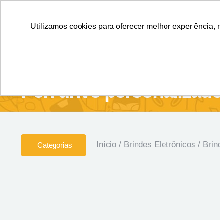
Personalizados sem Limites.
Confira!
Utilizamos cookies para oferecer melhor experiência, 
SOBRE NÓS
Produtos
Brin
Pen drive personalizad
Início
/
Brindes Eletrônicos
/
Brin
Categorias