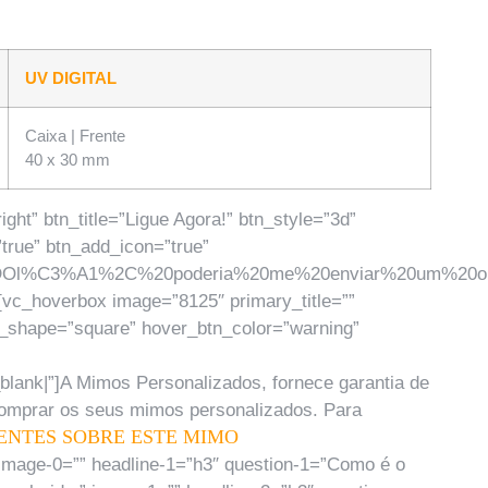
UV DIGITAL
Caixa | Frente
40 x 30 mm
ht” btn_title=”Ligue Agora!” btn_style=”3d”
true” btn_add_icon=”true”
Ol%C3%A1%2C%20poderia%20me%20enviar%20um%20or%C3
vc_hoverbox image=”8125″ primary_title=””
n_shape=”square” hover_btn_color=”warning”
ank|”]A Mimos Personalizados, fornece garantia de
 comprar os seus mimos personalizados. Para
ENTES SOBRE ESTE MIMO
 image-0=”” headline-1=”h3″ question-1=”Como é o