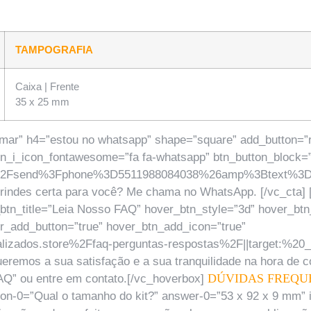
TAMPOGRAFIA
Caixa | Frente
35 x 25 mm
mar” h4=”estou no whatsapp” shape=”square” add_button=”rig
btn_i_icon_fontawesome=”fa fa-whatsapp” btn_button_block=”
om%2Fsend%3Fphone%3D5511988084038%26amp%3Btext%3D
rindes certa para você? Me chama no WhatsApp. [/vc_cta] [
_btn_title=”Leia Nosso FAQ” hover_btn_style=”3d” hover_bt
r_add_button=”true” hover_btn_add_icon=”true”
zados.store%2Ffaq-perguntas-respostas%2F||target:%20_bl
ueremos a sua satisfação e a sua tranquilidade na hora de
DÚVIDAS FREQU
FAQ” ou entre em contato.[/vc_hoverbox]
tion-0=”Qual o tamanho do kit?” answer-0=”53 x 92 x 9 mm”