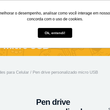
Nosso e-mail
(11) 98808-4038
Entre em contato:
melhorar o desempenho, analisar como você interage em nosso sit
concorda com o uso de cookies.
des Personalizados
Brindes Ecológicos
Blog
Ok, entendi!
o micro USB
des para Celular
/ Pen drive personalizado micro USB
Pen drive