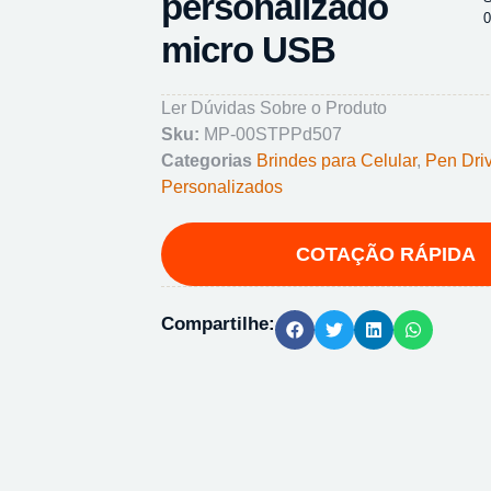
personalizado
micro USB
Ler Dúvidas Sobre o Produto
Sku:
MP-00STPPd507
Categorias
Brindes para Celular
,
Pen Dri
Personalizados
Compartilhe: