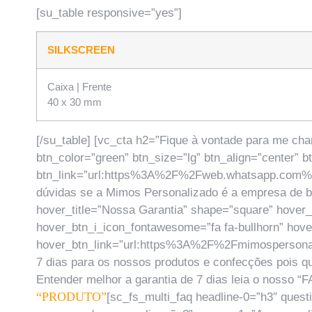
[su_table responsive=”yes”]
SILKSCREEN
Caixa | Frente
40 x 30 mm
[/su_table] [vc_cta h2=”Fique à vontade para me cha
btn_color=”green” btn_size=”lg” btn_align=”center” 
btn_link=”url:https%3A%2F%2Fweb.whatsapp.c
dúvidas se a Mimos Personalizado é a empresa de b
hover_title=”Nossa Garantia” shape=”square” hover
hover_btn_i_icon_fontawesome=”fa fa-bullhorn” hove
hover_btn_link=”url:https%3A%2F%2Fmimospersonali
7 dias para os nossos produtos e confecções pois q
Entender melhor a garantia de 7 dias leia o nosso “
“PRODUTO”
[sc_fs_multi_faq headline-0=”h3″ ques