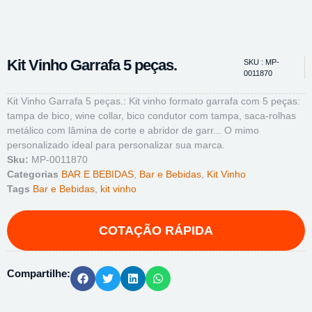
Kit Vinho Garrafa 5 peças.
SKU : MP-
0011870
Kit Vinho Garrafa 5 peças.: Kit vinho formato garrafa com 5 peças:
tampa de bico, wine collar, bico condutor com tampa, saca-rolhas
metálico com lâmina de corte e abridor de garr... O mimo
personalizado ideal para personalizar sua marca.
Sku:
MP-0011870
Categorias
BAR E BEBIDAS
,
Bar e Bebidas
,
Kit Vinho
Tags
Bar e Bebidas
,
kit vinho
Compartilhe: