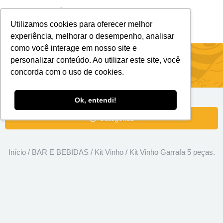
Utilizamos cookies para oferecer melhor
Brindes Personalizados
Brindes Ecológicos
experiência, melhorar o desempenho, analisar
como você interage em nosso site e
Kit Vinho Garrafa 5 peças.
personalizar conteúdo. Ao utilizar este site, você
concorda com o uso de cookies.
Ok, entendi!
Categorias
Início
/
BAR E BEBIDAS
/
Kit Vinho
/ Kit Vinho Garrafa 5 peças.