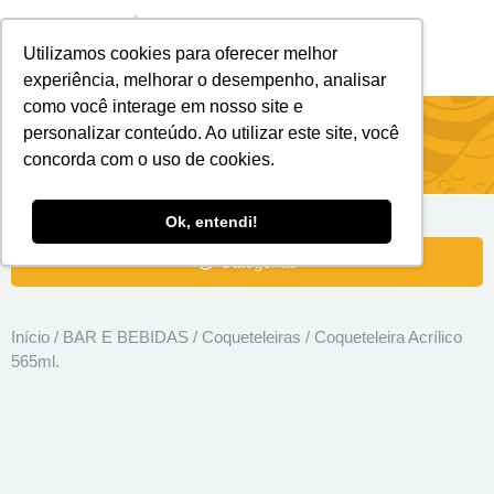
Utilizamos cookies para oferecer melhor
Brindes Personalizados
Brindes Ecológicos
experiência, melhorar o desempenho, analisar
como você interage em nosso site e
Coqueteleira Acrílico 565ml.
personalizar conteúdo. Ao utilizar este site, você
concorda com o uso de cookies.
Ok, entendi!
Categorias
Início
/
BAR E BEBIDAS
/
Coqueteleiras
/ Coqueteleira Acrílico
565ml.