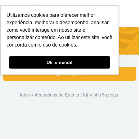
Utilizamos cookies para oferecer melhor
Brindes Personalizados
Brindes Ecológicos
experiência, melhorar o desempenho, analisar
como você interage em nosso site e
Kit Vinho 5 peças.
personalizar conteúdo. Ao utilizar este site, você
concorda com o uso de cookies.
Ok, entendi!
Categorias
Início
/
Acessórios de Escrita
/ Kit Vinho 5 peças.