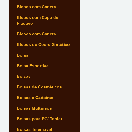
Blocos com Caneta
Blocos com Capa de
Plástico
Blocos com Caneta
Blocos de Couro Sintético
Bolas
Bolsa Esportiva
Bolsas
Bolsas de Cosméticos
Bolsas e Carteiras
Bolsas Multiusos
Bolsas para PC/ Tablet
Bolsas Telemóvel