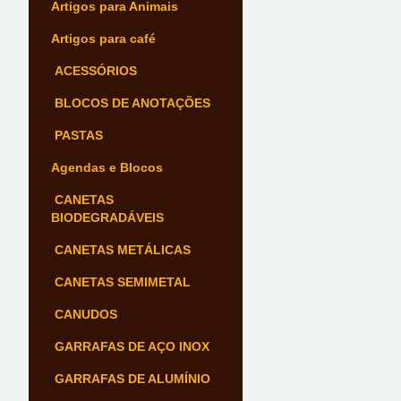
Artigos para Animais
Artigos para café
ACESSÓRIOS
BLOCOS DE ANOTAÇÕES
PASTAS
Agendas e Blocos
CANETAS
BIODEGRADÁVEIS
CANETAS METÁLICAS
CANETAS SEMIMETAL
CANUDOS
GARRAFAS DE AÇO INOX
GARRAFAS DE ALUMÍNIO