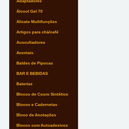
Adaptadores
Álcool Gel 70
Alicate Multifunções
Artigos para chá/café
Auscultadores
Aventais
Baldes de Pipocas
BAR E BEBIDAS
Baterias
Blocos de Couro Sintético
Blocos e Cadernetas
Bloco de Anotações
Blocos com Autoadesivos