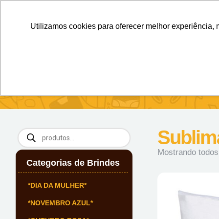
Personalizados sem Limites.
Confira!
Utilizamos cookies para oferecer melhor experiência, 
SOBRE NÓS
Produtos
Brin
Início
/
Nécessaires
/ Sublimática
Sublim
Mostrando todos
Categorias de Brindes
*DIA DA MULHER*
*NOVEMBRO AZUL*