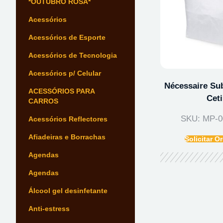
*OUTUBRO ROSA*
Acessórios
Acessórios de Esporte
Acessórios de Tecnologia
Acessórios p/ Celular
Nécessaire Sub
ACESSÓRIOS PARA
Cet
CARROS
SKU: MP-0
Acessórios Reflectores
Afiadeiras e Borrachas
Solicitar 
Agendas
Agendas
Álcool gel desinfetante
Anti-estress