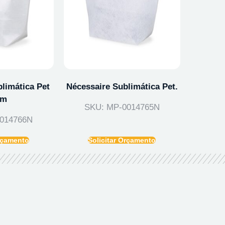
limática Pet
Nécessaire Sublimática Pet.
im
SKU: MP-0014765N
014766N
Orçamento
Solicitar Orçamento