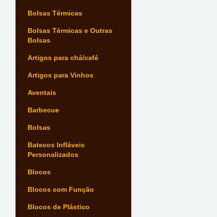
Bolsas Térmicas
Bolsas Térmicas e Outras
Bolsas
Artigos para chá/café
Artigos para Vinhos
Aventais
Barbecue
Bolsas
Batecos Infláveis
Personalizados
Blocos
Blocos com Função
Blocos de Plástico