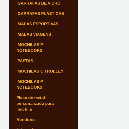
GARRAFAS DE VIDRO
GARRAFAS PLÁSTICAS
MALAS ESPORTIVAS
MALAS VIAGENS
MOCHILAS P
NOTEBOOKS
PASTAS
MOCHILAS C TROLLEY
MOCHILAS P
NOTEBOOKS
Placa de metal
personalizada para
mochila
Abridores