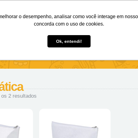
Nosso e-mail
(11) 98808-4038
Entre em contato:
melhorar o desempenho, analisar como você interage em nosso sit
concorda com o uso de cookies.
des Personalizados
Brindes Ecológicos
Blog
Ok, entendi!
ática
 os 2 resultados