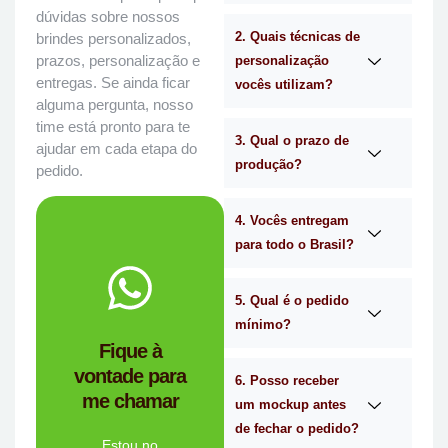
dúvidas sobre nossos
2. Quais técnicas de
brindes personalizados,
prazos, personalização e
personalização
entregas. Se ainda ficar
vocês utilizam?
alguma pergunta, nosso
time está pronto para te
3. Qual o prazo de
ajudar em cada etapa do
produção?
pedido.
4. Vocês entregam
para todo o Brasil?
WhatsApp.
no
Me chama
5. Qual é o pedido
mínimo?
você?
Fique à
brindes certa para
vontade para
empresa de
6. Posso receber
me chamar
Personalizado é a
um mockup antes
Mimos
de fechar o pedido?
Tem dúvidas se a
Estou no