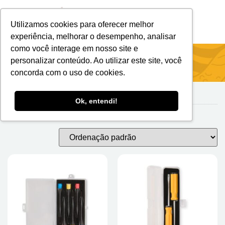
Utilizamos cookies para oferecer melhor
Brindes Personalizados
Brindes Ecológicos
experiência, melhorar o desempenho, analisar
como você interage em nosso site e
Início
/
FERRAMENTAS
/ Kit Ferramenta
personalizar conteúdo. Ao utilizar este site, você
concorda com o uso de cookies.
Ok, entendi!
Kit Ferramenta
Exibindo 1–24 de 32 resultados