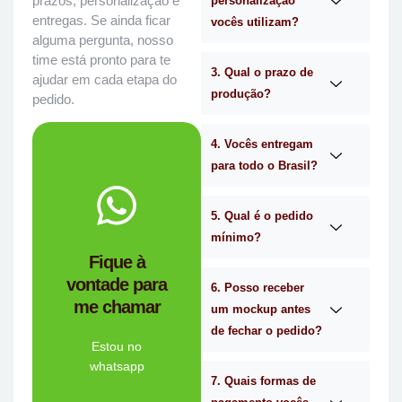
prazos, personalização e
personalização
entregas. Se ainda ficar
vocês utilizam?
alguma pergunta, nosso
time está pronto para te
3. Qual o prazo de
ajudar em cada etapa do
produção?
pedido.
4. Vocês entregam
para todo o Brasil?
WhatsApp.
no
Me chama
5. Qual é o pedido
mínimo?
você?
Fique à
brindes certa para
vontade para
empresa de
6. Posso receber
me chamar
Personalizado é a
um mockup antes
Mimos
de fechar o pedido?
Tem dúvidas se a
Estou no
whatsapp
7. Quais formas de
Ligue Agora!