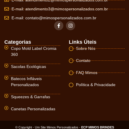
E-mail:
atendimento2@mimospersonalizados.com.br
E-mail:
atendimento3@mimospersonalizados.com.br
E-mail:
contato@mimospersonalizados.com.br
Categorias
Links Úteis
Copo Mold Label Cromia
Sobre Nós
360
Contato
Sacolas Ecológicas
FAQ Mimos
Batecos Infláveis
Personalizados
Política & Privacidade
Squeezes & Garrafas
Canetas Personalizadas
© Copyright - Um Site Mimos Personalizados -
ECP MIMOS BRINDES