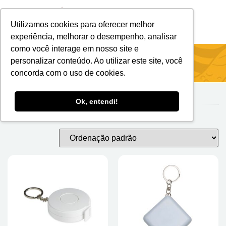
Utilizamos cookies para oferecer melhor
Brindes Personalizados
Brindes Ecológicos
experiência, melhorar o desempenho, analisar
como você interage em nosso site e
Início
/
FERRAMENTAS
/ Fita Métrica
personalizar conteúdo. Ao utilizar este site, você
concorda com o uso de cookies.
Ok, entendi!
Fita Métrica
Mostrando todos os 4 resultados