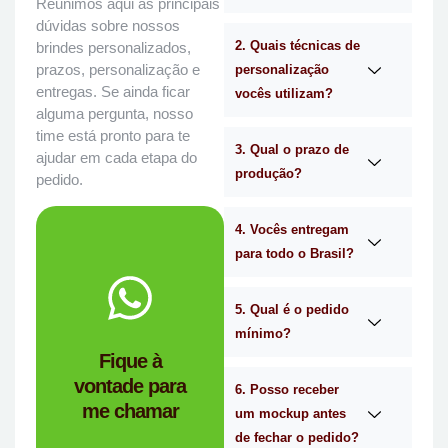
Reunimos aqui as principais
dúvidas sobre nossos
2. Quais técnicas de
brindes personalizados,
prazos, personalização e
personalização
entregas. Se ainda ficar
vocês utilizam?
alguma pergunta, nosso
time está pronto para te
3. Qual o prazo de
ajudar em cada etapa do
produção?
pedido.
4. Vocês entregam
para todo o Brasil?
WhatsApp.
no
Me chama
5. Qual é o pedido
mínimo?
você?
Fique à
brindes certa para
vontade para
empresa de
6. Posso receber
me chamar
Personalizado é a
um mockup antes
Mimos
de fechar o pedido?