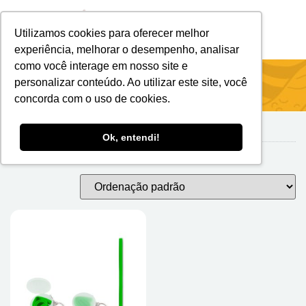
Utilizamos cookies para oferecer melhor
Brindes Personalizados
Brindes Ecológicos
experiência, melhorar o desempenho, analisar
como você interage em nosso site e
Início
/
ESTOJOS
/ Copos
personalizar conteúdo. Ao utilizar este site, você
concorda com o uso de cookies.
Ok, entendi!
Copos
Exibindo um único resultado