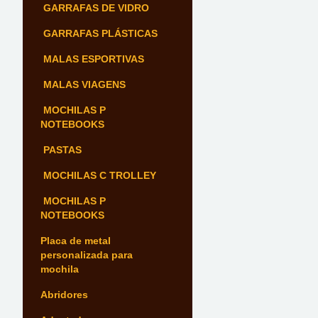
GARRAFAS DE VIDRO
GARRAFAS PLÁSTICAS
MALAS ESPORTIVAS
MALAS VIAGENS
MOCHILAS P
NOTEBOOKS
PASTAS
MOCHILAS C TROLLEY
MOCHILAS P
NOTEBOOKS
Placa de metal
personalizada para
mochila
Abridores