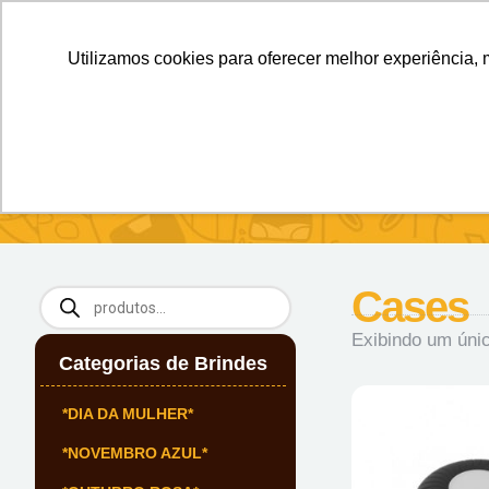
Personalizados sem Limites.
Confira!
Utilizamos cookies para oferecer melhor experiência, 
SOBRE NÓS
Produtos
Brin
Início
/
ESTOJOS
/ Cases
Cases
Exibindo um únic
Categorias de Brindes
*DIA DA MULHER*
*NOVEMBRO AZUL*