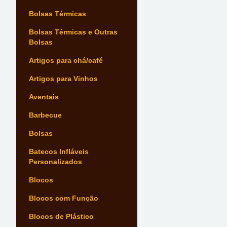
Bolsas Térmicas
Bolsas Térmicas e Outras
Bolsas
Artigos para chá/café
Artigos para Vinhos
Aventais
Barbecue
Bolsas
Batecos Infláveis
Personalizados
Blocos
Blocos com Função
Blocos de Plástico