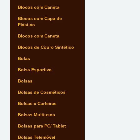
Blocos com Caneta
Blocos com Capa de
Plástico
Blocos com Caneta
Blocos de Couro Sintético
Bolas
Bolsa Esportiva
Bolsas
Bolsas de Cosméticos
Bolsas e Carteiras
Bolsas Multiusos
Bolsas para PC/ Tablet
Bolsas Telemóvel