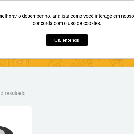
Nosso e-mail
(11) 98808-4038
Entre em contato:
melhorar o desempenho, analisar como você interage em nosso sit
concorda com o uso de cookies.
des Personalizados
Brindes Ecológicos
Blog
Ok, entendi!
o resultado