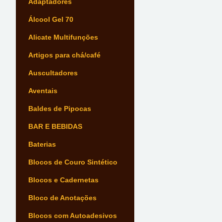
Adaptadores
Álcool Gel 70
Alicate Multifunções
Artigos para chá/café
Auscultadores
Aventais
Baldes de Pipocas
BAR E BEBIDAS
Baterias
Blocos de Couro Sintético
Blocos e Cadernetas
Bloco de Anotações
Blocos com Autoadesivos