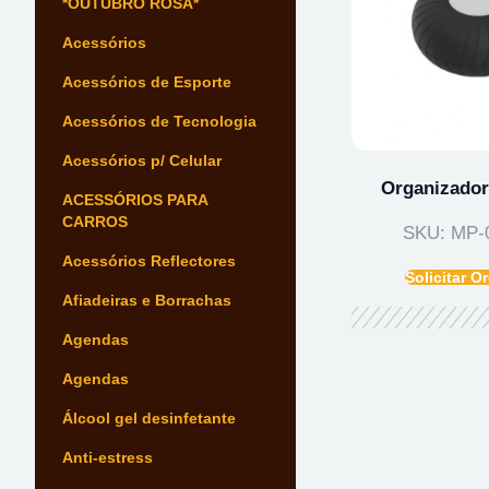
*OUTUBRO ROSA*
Acessórios
Acessórios de Esporte
Acessórios de Tecnologia
Acessórios p/ Celular
Organizador
ACESSÓRIOS PARA
CARROS
SKU: MP-
Acessórios Reflectores
Solicitar 
Afiadeiras e Borrachas
Agendas
Agendas
Álcool gel desinfetante
Anti-estress