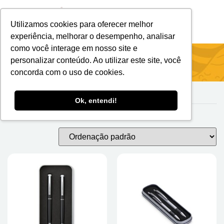
Utilizamos cookies para oferecer melhor
Brindes Personalizados
Brindes Ecológicos
experiência, melhorar o desempenho, analisar
como você interage em nosso site e
Início
/
Escritório
/ Conjunto Caneta E Lapiseira
personalizar conteúdo. Ao utilizar este site, você
concorda com o uso de cookies.
Ok, entendi!
Conjunto Caneta e Lapiseira
Mostrando todos os 9 resultados