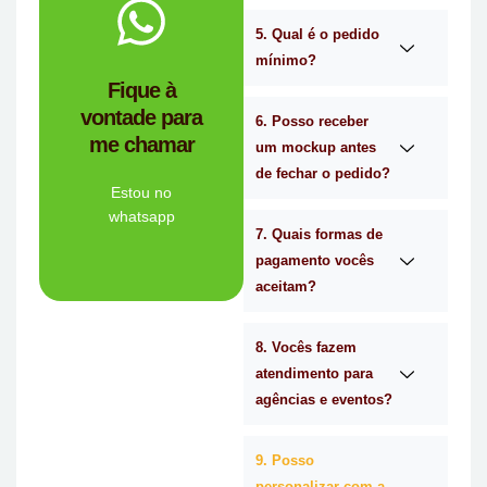
no
Me chama
5. Qual é o pedido
mínimo?
você?
Fique à
brindes certa para
vontade para
empresa de
6. Posso receber
me chamar
Personalizado é a
um mockup antes
Mimos
de fechar o pedido?
Tem dúvidas se a
Estou no
whatsapp
7. Quais formas de
Ligue Agora!
pagamento vocês
aceitam?
8. Vocês fazem
atendimento para
agências e eventos?
9. Posso
personalizar com a