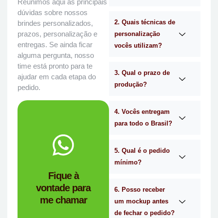
Reunimos aqui as principais
dúvidas sobre nossos
2. Quais técnicas de
brindes personalizados,
prazos, personalização e
personalização
entregas. Se ainda ficar
vocês utilizam?
alguma pergunta, nosso
time está pronto para te
3. Qual o prazo de
ajudar em cada etapa do
produção?
pedido.
4. Vocês entregam
para todo o Brasil?
WhatsApp.
no
Me chama
5. Qual é o pedido
mínimo?
você?
Fique à
brindes certa para
vontade para
empresa de
6. Posso receber
me chamar
Personalizado é a
um mockup antes
Mimos
de fechar o pedido?