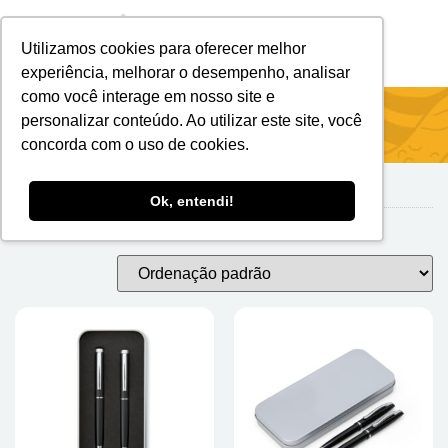
Utilizamos cookies para oferecer melhor
Brindes Personalizados
Brindes Ecológicos
experiência, melhorar o desempenho, analisar
como você interage em nosso site e
Início
/
Escritório
/ Acionamento Por Rotação
personalizar conteúdo. Ao utilizar este site, você
concorda com o uso de cookies.
Ok, entendi!
Acionamento por Rotação
Mostrando todos os 2 resultados