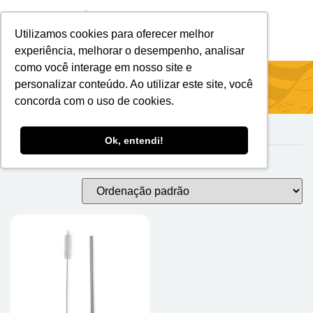
Utilizamos cookies para oferecer melhor
Brindes Personalizados
Brindes Ecológicos
experiência, melhorar o desempenho, analisar
como você interage em nosso site e
Início
/
Copos
/ Canecas
personalizar conteúdo. Ao utilizar este site, você
concorda com o uso de cookies.
Ok, entendi!
Canecas
Exibindo um único resultado