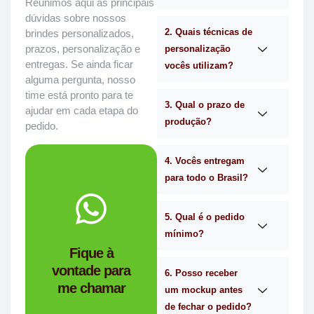
Reunimos aqui as principais
dúvidas sobre nossos
2. Quais técnicas de
brindes personalizados,
prazos, personalização e
personalização
entregas. Se ainda ficar
vocês utilizam?
alguma pergunta, nosso
time está pronto para te
3. Qual o prazo de
ajudar em cada etapa do
produção?
pedido.
4. Vocês entregam
para todo o Brasil?
WhatsApp.
no
Me chama
5. Qual é o pedido
mínimo?
você?
Fique à
brindes certa para
vontade para
empresa de
6. Posso receber
me chamar
Personalizado é a
um mockup antes
Mimos
de fechar o pedido?