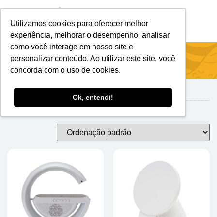
Utilizamos cookies para oferecer melhor
Brindes Personalizados
Brindes Ecológicos
experiência, melhorar o desempenho, analisar
como você interage em nosso site e
Início
/
Carregadores
/ Caixas De Som
personalizar conteúdo. Ao utilizar este site, você
concorda com o uso de cookies.
Ok, entendi!
Caixas de Som
Mostrando todos os 3 resultados