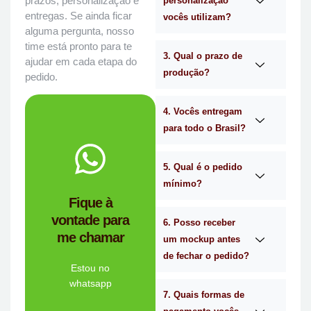
prazos, personalização e
personalização
entregas. Se ainda ficar
vocês utilizam?
alguma pergunta, nosso
time está pronto para te
3. Qual o prazo de
ajudar em cada etapa do
produção?
pedido.
4. Vocês entregam
para todo o Brasil?
WhatsApp.
no
Me chama
5. Qual é o pedido
mínimo?
você?
Fique à
brindes certa para
vontade para
empresa de
6. Posso receber
me chamar
Personalizado é a
um mockup antes
Mimos
de fechar o pedido?
Tem dúvidas se a
Estou no
whatsapp
7. Quais formas de
Ligue Agora!