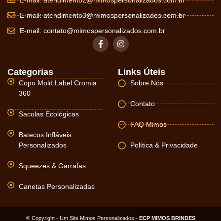
E-mail:
atendimento2@mimospersonalizados.com.br
E-mail:
atendimento3@mimospersonalizados.com.br
E-mail:
contato@mimospersonalizados.com.br
Categorias
Links Úteis
Copo Mold Label Cromia
Sobre Nós
360
Contato
Sacolas Ecológicas
FAQ Mimos
Batecos Infláveis
Personalizados
Política & Privacidade
Squeezes & Garrafas
Canetas Personalizadas
© Copyright - Um Site Mimos Personalizados -
ECP MIMOS BRINDES